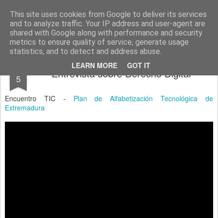
menos tecnología y más pedagogía
conceptos y reflexiones sobre la sociedad de la información
This site uses cookies from Google to deliver its services
and to analyze traffic. Your IP address and user-agent are
Pages
shared with Google along with performance and security
metrics to ensure quality of service, generate usage
statistics, and to detect and address abuse.
DEC
LEARN MORE
GOT IT
Entrevista sobre Derecho Digital
5
Encuentro TIC -
Plan de Alfabetización Tecnológica de
Extremadura