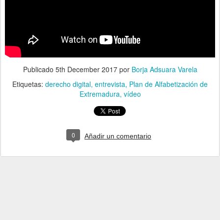
Publicado
5th December 2017
por
Borja Adsuara Varela
Etiquetas:
derecho digital
entrevista
Plan de Alfabetización de
Extremadura
vídeo
0
Añadir un comentario