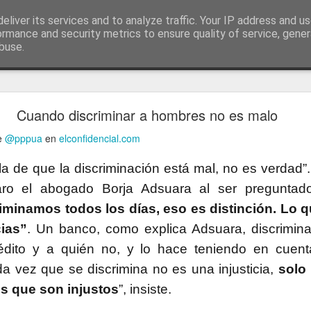
ía
eliver its services and to analyze traffic. Your IP address and u
conceptos y reflexiones sobre la sociedad de l
ormance and security metrics to ensure quality of service, gene
buse.
ticiasTIC
#humorTIC
Mis artículos de 2022 en lainformación.com
Cuando discriminar a hombres no es malo
de
@pppua
en
elconfidencial.com
 de que la discriminación está mal, no es verdad”.
laro el abogado Borja Adsuara al ser pregunta
iminamos todos los días, eso es distinción. Lo q
cias”
. Un banco, como explica Adsuara, discrimin
édito y a quién no, y lo hace teniendo en cuent
da vez que se discrimina no es una injusticia,
solo 
os que son injustos
”, insiste.