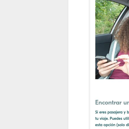
2022.06.10
¿Cómo i
2022.06.17
"Intimi
2022.06.24
Este ar
julio
2022.07.01
¿Por q
2022.07.08
El Dere
2022.07.15
¿Quiéne
2022.07.22
¿Hasta
2022.07.29
¿Instal