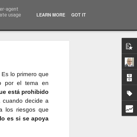
ser-agent
a información
LEARN MORE
GOT IT
rate usage
 Es lo primero que
do por el tema en
ue está prohibido
a cuando decide a
a los riesgos que
lo es si se apoya