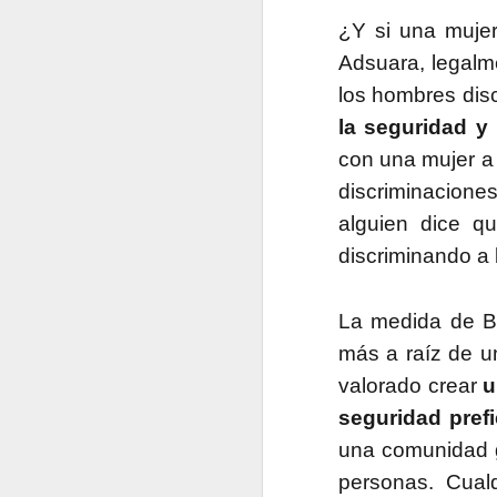
¿Y si una muje
En 2022 publiqué un to
Adsuara, legalm
los hombres disc
enero
la seguridad y 
con una mujer a 
2022.01.07
Los Re
discriminaciones
2022.01.14
Mariló 
alguien dice qu
discriminando a 
2022.01.21
¿Qué es
La medida de Bl
2022.01.28
30 año
más a raíz de un
febrero
valorado crear
u
seguridad pref
2022.02.04
Las Car
una comunidad gl
personas. Cualq
2022.02.11
El reve