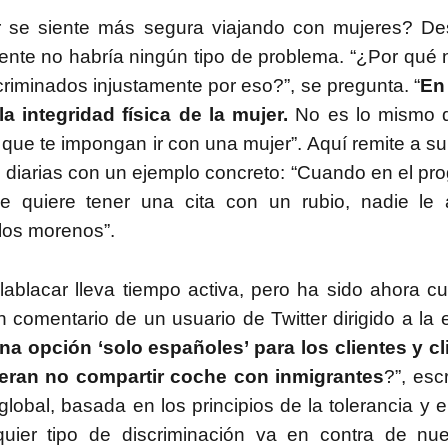
r se siente más segura viajando con mujeres? De
tal de
37 artículos
en lainformacion.com:
ente no habría ningún tipo de problema. “¿Por qué 
riminados injustamente por eso?”, se pregunta. “
En
la integridad física de la mujer.
No es lo mismo q
que te impongan ir con una mujer”. Aquí remite a su
yes Magos te han traído Titanio para este año
 diarias con un ejemplo concreto: “Cuando en el pro
Montero tiene razón, en la vía civil, ¿Y en la penal y administrativa?
e quiere tener una cita con un rubio, nadie le 
los morenos”.
 un adjunto a la presidencia de la AEPD y para qué sirve?
ablacar lleva tiempo activa, pero ha sido ahora 
s de Protección de Datos en España
 comentario de un usuario de Twitter dirigido a la
na opción ‘solo españoles’ para los clientes y c
ieran no compartir coche con inmigrantes
?”, esc
tas de Derechos Digitales y la exclusión de las personas mayores
obal, basada en los principios de la tolerancia y e
uier tipo de discriminación va en contra de nue
rso perverso del metaverso: ciberdelitos e identificabilidad