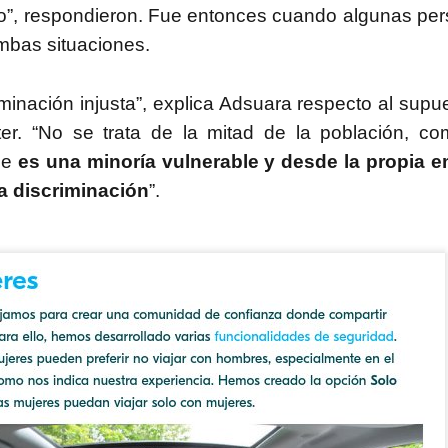
o”, respondieron. Fue entonces cuando algunas pe
uchar contra las cláusulas abusivas de las plataformas digitales?
bas situaciones.
rra que no se ve ¿Estamos preparados para una ‘guerra híbrida’?
iminación injusta”, explica Adsuara respecto al supue
ter. “No se trata de la mitad de la población, c
ue
es una minoría vulnerable y desde la propia e
 discriminación
”.
istas legales y cinco conclusiones para aclararse con Pegasus
ro de Internet pasa por la cogobernanza
tar el 'derecho al olvido' cuesta 10 millones de euros
 mayo, mes de primeras comuniones… de bicis y móviles
ón en valores’ vs. ‘tiranía del clic’