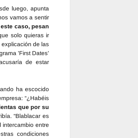
sde luego, apunta
nos vamos a sentir
 este caso, pesan
ue solo quieras ir
 explicación de las
grama 'First Dates'
acusaría de estar
cuando ha escocido
 empresa: “¿Habéis
lientas que por su
ribía. “Blablacar es
l intercambio entre
stras condiciones