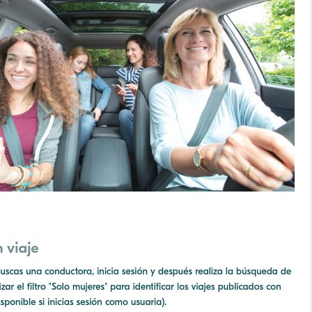
mpedir el fácil acceso de los menores al 'porno' online?
dad" no es sólo una serie. Es una terrible realidad
tículo se ha escrito con ayuda de la Inteligencia Artificial
ué lo llaman “moderación de contenidos” cuando quieren decir “censur
cho está para resolver problemas, no para crearlos
s -y cómo- protegen a nuestros hijos en las plataformas digitales?
 dónde puede 'espiarnos' Hacienda legalmente?
aciones eléctricas domésticas o aparatos electrodomésticos?