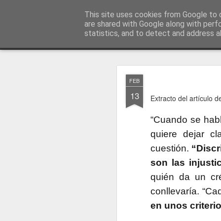
menos tecnología y más pedagog
This site uses cookies from Google to d
are shared with Google along with perf
statistics, and to detect and address a
Classic
posts
sobre mí
temas
conferencias
vídeos
#no
JAN
FEB
1
13
Extracto del artículo 
“Cuando se habla
quiere dejar c
cuestión.
“Discr
son las injusti
quién da un cr
conllevaría. “Ca
en unos criteri