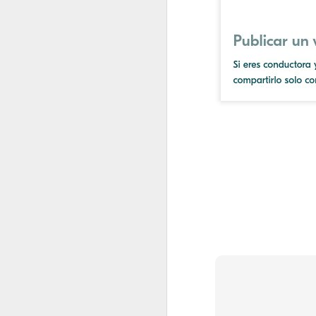
septiembre
2022.09.02
En los 
2022.09.09
La impu
2022.09.23
Shakira
2022.09.30
¿Un bes
octubre
2022.10.07
¡Me ha
2022.10.14
Redes s
2022.10.21
No es l