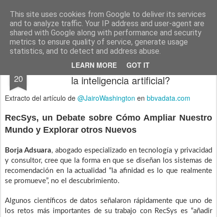
menos tecnología y más pedagogía
conceptos y reflexiones sobre la sociedad de la información
This site uses cookies from Google to deliver its services
and to analyze traffic. Your IP address and user-agent are
Pages
shared with Google along with performance and security
metrics to ensure quality of service, generate usage
statistics, and to detect and address abuse.
¿Qué es una recomendación en la era de
MAR
LEARN MORE
GOT IT
20
la inteligencia artificial?
Extracto del artículo de
@JairoWashington
en
bbvadata.com
RecSys, un Debate sobre Cómo Ampliar Nuestro
Mundo y Explorar otros Nuevos
Borja Adsuara
, abogado especializado en tecnología y privacidad
y consultor, cree que la forma en que se diseñan los sistemas de
recomendación en la actualidad “la afinidad es lo que realmente
se promueve”, no el descubrimiento.
Algunos científicos de datos señalaron rápidamente que uno de
los retos más importantes de su trabajo con RecSys es “añadir