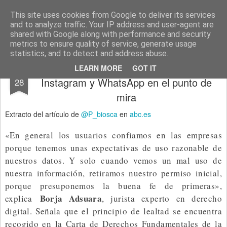
menos tecnología y más pedagogía
conceptos y reflexiones sobre la sociedad de la información
This site uses cookies from Google to deliver its services
and to analyze traffic. Your IP address and user-agent are
Pages
shared with Google along with performance and security
metrics to ensure quality of service, generate usage
statistics, and to detect and address abuse.
Las otras empresas de Facebook:
MAR
LEARN MORE
GOT IT
Instagram y WhatsApp en el punto de
28
mira
Extracto del artículo de
@P_biosca
en
abc.es
«En general los usuarios confiamos en las empresas
porque tenemos unas expectativas de uso razonable de
nuestros datos. Y solo cuando vemos un mal uso de
nuestra información, retiramos nuestro permiso inicial,
porque presuponemos la buena fe de primeras»,
Borja Adsuara
explica
, jurista experto en derecho
digital. Señala que el principio de lealtad se encuentra
recogido en la Carta de Derechos Fundamentales de la