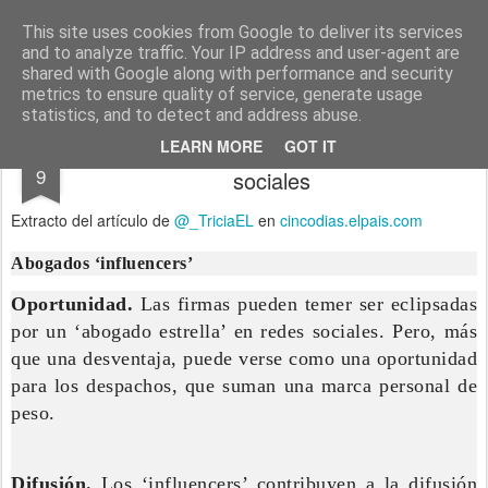
menos tecnología y más pedagogía
conceptos y reflexiones sobre la sociedad de la información
This site uses cookies from Google to deliver its services
and to analyze traffic. Your IP address and user-agent are
Pages
shared with Google along with performance and security
metrics to ensure quality of service, generate usage
statistics, and to detect and address abuse.
Los despachos se atreven con las redes
APR
LEARN MORE
GOT IT
9
sociales
Extracto del artículo de
@_TriciaEL
en
cincodias.elpais.com
Abogados ‘influencers’
Oportunidad.
Las firmas pueden temer ser eclipsadas
por un ‘abogado estrella’ en redes sociales. Pero, más
que una desventaja, puede verse como una oportunidad
para los despachos, que suman una marca personal de
peso.
Difusión.
Los ‘influencers’ contribuyen a la difusión