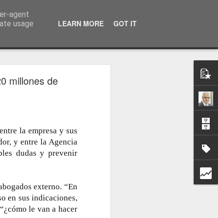
ser-agent
a información
LEARN MORE
GOT IT
rate usage
20 millones de
 entre la empresa y sus
dor, y entre la Agencia
bles dudas y prevenir
 abogados externo. “En
so en sus indicaciones,
, “¿cómo le van a hacer