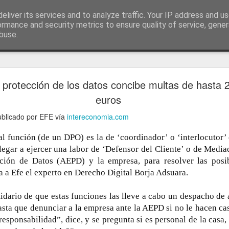
ía
eliver its services and to analyze traffic. Your IP address and u
conceptos y reflexiones sobre la sociedad de l
ormance and security metrics to ensure quality of service, gene
buse.
ticiasTIC
#humorTIC
Mis artículos de 2022 en lainformación.com
 protección de los datos concibe multas de hasta 
euros
publicado por EFE vía
intereconomia.com
al función (de un DPO) es la de ‘coordinador’ o ‘interlocutor’
legar a ejercer una labor de ‘Defensor del Cliente’ o de Media
ción de Datos (AEPD) y la empresa, para resolver las posi
a a Efe el experto en Derecho Digital Borja Adsuara.
idario de que estas funciones las lleve a cabo un despacho de
asta que denunciar a la empresa ante la AEPD si no le hacen ca
responsabilidad”, dice, y se pregunta si es personal de la casa