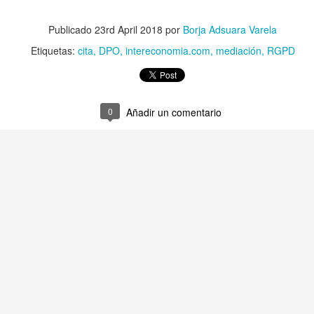
Publicado
23rd April 2018
por
Borja Adsuara Varela
uchar contra las cláusulas abusivas de las plataformas digitales?
Etiquetas:
cita
DPO
intereconomia.com
mediación
RGPD
rra que no se ve ¿Estamos preparados para una ‘guerra híbrida’?
0
Añadir un comentario
istas legales y cinco conclusiones para aclararse con Pegasus
ro de Internet pasa por la cogobernanza
tar el 'derecho al olvido' cuesta 10 millones de euros
 mayo, mes de primeras comuniones… de bicis y móviles
ón en valores’ vs. ‘tiranía del clic’