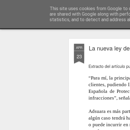
menos tecnología y más pedagog
This site uses cookies from Google to d
are shared with Google along with perf
statistics, and to detect and address a
Classic
posts
sobre mí
temas
conferencias
vídeos
#no
JAN
La nueva ley de
APR
1
23
Extracto del artículo 
“Para mí, la princip
clientes, pudiendo l
Española de Protec
infracciones”, señal
Adsuara es más part
algún caso tendrá h
o puede incurrir en 