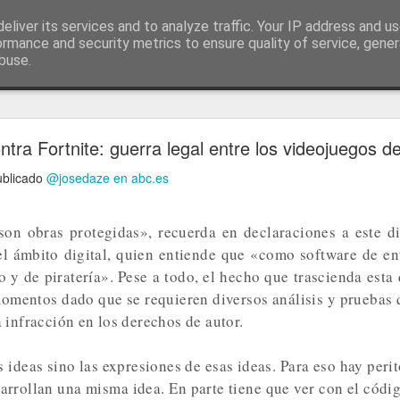
ía
eliver its services and to analyze traffic. Your IP address and u
conceptos y reflexiones sobre la sociedad de l
ormance and security metrics to ensure quality of service, gene
buse.
ticiasTIC
#humorTIC
Mis artículos de 2022 en lainformación.com
tra Fortnite: guerra legal entre los videojuegos 
publicado
@josedaze en
abc.es
son obras protegidas», recuerda en declaraciones a este d
 el ámbito digital, quien entiende que «como software de e
o y de piratería». Pese a todo, el hecho que trascienda esta
momentos dado que se requieren diversos análisis y pruebas q
 infracción en los derechos de autor.
 ideas sino las expresiones de esas ideas. Para eso hay peri
arrollan una misma idea. En parte tiene que ver con el códig