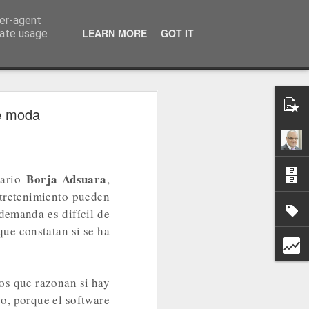
ser-agent
a información
LEARN MORE
GOT IT
rate usage
de moda
Borja Adsuara
iario
,
ntretenimiento pueden
 demanda es difícil de
ue constatan si se ha
tos que razonan si hay
o, porque el software