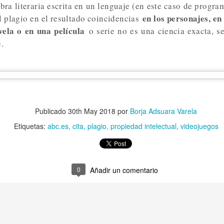
bra literaria escrita en un lenguaje (en este caso de progra
en los personajes, en
l plagio en el resultado coincidencias
tal de
37 artículos
en lainformacion.com:
vela o en una película
o serie no es una ciencia exacta, s
e.
yes Magos te han traído Titanio para este año
Montero tiene razón, en la vía civil, ¿Y en la penal y administrativa?
Publicado
30th May 2018
por
Borja Adsuara Varela
 un adjunto a la presidencia de la AEPD y para qué sirve?
Etiquetas:
abc.es
cita
plagio
propiedad intelectual
videojuegos
s de Protección de Datos en España
0
Añadir un comentario
tas de Derechos Digitales y la exclusión de las personas mayores
rso perverso del metaverso: ciberdelitos e identificabilidad