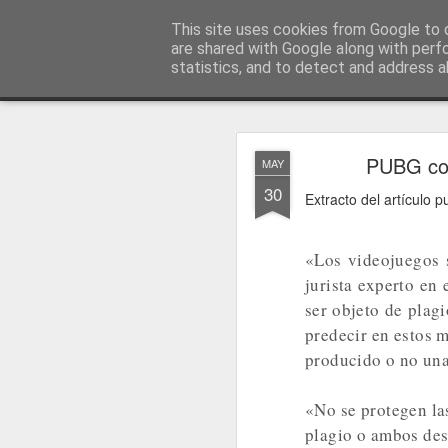
menos tecnología y más pedagog
This site uses cookies from Google to d
are shared with Google along with perf
statistics, and to detect and address a
Classic
posts
sobre mí
temas
conferencias
vídeos
#no
JAN
PUBG con
MAY
1
30
Extracto del artículo 
«Los videojuegos 
jurista experto en
ser objeto de plagi
predecir en estos 
producido o no una
«No se protegen las
plagio o ambos des