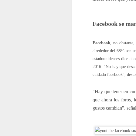
En 2022 publiqué un to
Facebook se mant
enero
Facebook
, no obstante,
2022.01.07
Los Re
alrededor del 68% son usu
estadounidenses dice aho
2022.01.14
Mariló 
2016. "No hay que descar
2022.01.21
¿Qué es
cuidado facebook", desta
2022.01.28
30 año
"Hay que tener en cue
que ahora los foros, 
febrero
gustos cambian", seña
2022.02.04
Las Car
2022.02.11
El reve