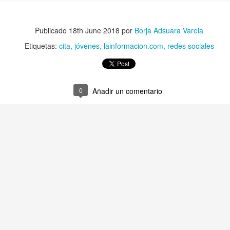
uchar contra las cláusulas abusivas de las plataformas digitales?
Publicado
18th June 2018
por
Borja Adsuara Varela
Etiquetas:
cita
jóvenes
lainformacion.com
redes sociales
rra que no se ve ¿Estamos preparados para una ‘guerra híbrida’?
0
Añadir un comentario
istas legales y cinco conclusiones para aclararse con Pegasus
ro de Internet pasa por la cogobernanza
tar el 'derecho al olvido' cuesta 10 millones de euros
 mayo, mes de primeras comuniones… de bicis y móviles
ón en valores’ vs. ‘tiranía del clic’