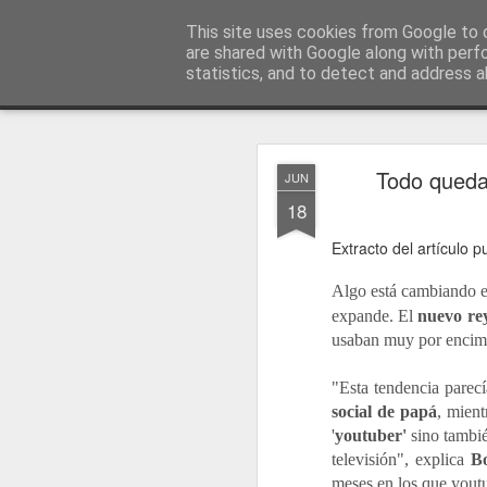
menos tecnología y más pedagog
This site uses cookies from Google to d
are shared with Google along with perf
statistics, and to detect and address a
Classic
posts
sobre mí
temas
conferencias
vídeos
#no
JAN
Todo queda 
JUN
1
18
Extracto del artículo 
Algo está cambiando en
expande. El
nuevo r
usaban muy por encim
"Esta tendencia parecí
social de papá
, mien
'
youtuber'
sino tambié
televisión", explica
B
meses en los que yout