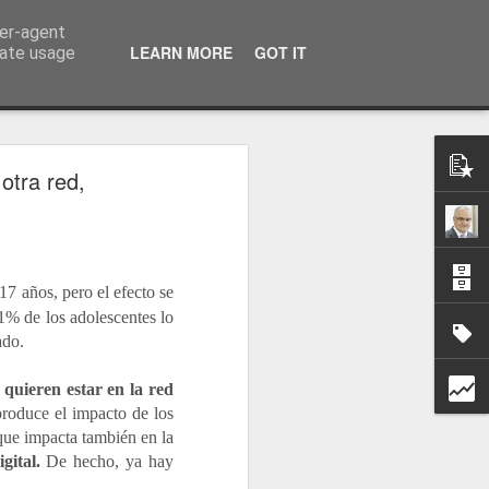
ser-agent
a información
LEARN MORE
GOT IT
rate usage
otra red,
17 años, pero el efecto se
1% de los adolescentes lo
ado.
 quieren estar en la red
produce el impacto de los
 que impacta también en la
gital.
De hecho, ya hay