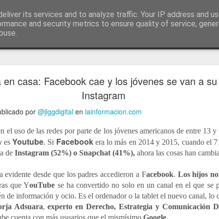
ía
eliver its services and to analyze traffic. Your IP address and u
conceptos y reflexiones sobre la sociedad de l
ormance and security metrics to ensure quality of service, gene
buse.
ticiasTIC
#humorTIC
Mis artículos de 2022 en lainformación.com
en casa: Facebook cae y los jóvenes se van a su 
Instagram
publicado por
@jlggdigital
en
lainformacion.com
 el uso de las redes por parte de los jóvenes americanos de entre 13 y 
Youtube
Facebook
ey
es
. Si
era lo más en 2014 y 2015, cuando el 7
a de
Instagram (52%) o Snapchat (41%),
ahora las cosas han cambi
a evidente desde que los padres accedieron a F
acebook
.
Los hijos no
tras que Y
ouTube
se ha convertido no solo en un canal en el que se 
n de información y ocio. Es el ordenador o la tablet el nuevo canal, lo
orja Adsuara
,
experto en Derecho, Estrategia y Comunicación Di
ube cuenta con más usuarios que el mismísimo
Google.