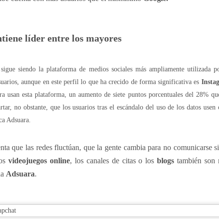
tal de
37 artículos
en lainformacion.com:
iene líder entre los mayores
 sigue siendo la plataforma de medios sociales más ampliamente utilizada 
yes Magos te han traído Titanio para este año
arios, aunque en este perfil lo que ha crecido de forma significativa es
Insta
ra usan esta plataforma, un aumento de siete puntos porcentuales del 28% que
Montero tiene razón, en la vía civil, ¿Y en la penal y administrativa?
tar, no obstante, que los usuarios tras el escándalo del uso de los datos use
 un adjunto a la presidencia de la AEPD y para qué sirve?
ca Adsuara.
s de Protección de Datos en España
nta que las redes fluctúan, que la gente cambia para no comunicarse 
los
videojuegos online
, los canales de citas o los
blogs
también son 
la
Adsuara
.
tas de Derechos Digitales y la exclusión de las personas mayores
rso perverso del metaverso: ciberdelitos e identificabilidad