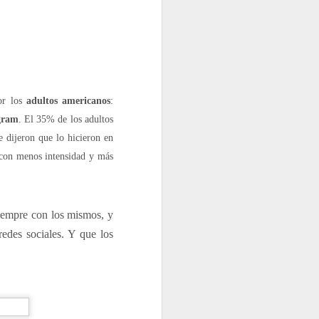
por los
adultos americanos
:
gram
. El 35% de los adultos
 dijeron que lo hicieron en
n con menos intensidad y más
siempre con los mismos, y
redes sociales. Y que los