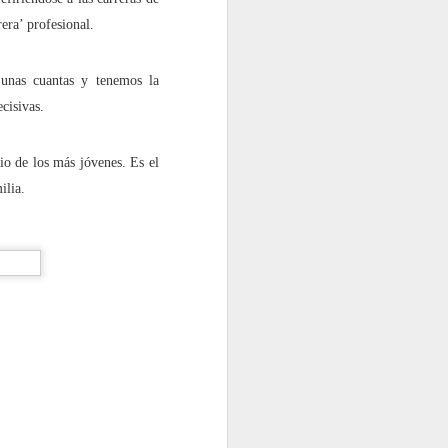
a”?
era’ profesional.
 unas cuantas y tenemos la
cisivas.
rado’?
io de los más jóvenes. Es el
ilia.