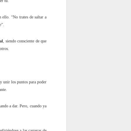
er tú.
 ello. “No trates de saltar a
e”.
al
, siendo consciente de que
otros.
y unir los puntos para poder
ante.
ando a dar. Pero, cuando ya
.
efiriéndose a las carreras de