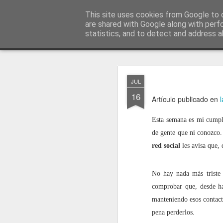
menos tecnología y más pedagog
This site uses cookies from Google to d
are shared with Google along with perf
statistics, and to detect and address a
Classic
posts
sobre mí
temas
conferencias
vídeos
#no
JAN
JUL
1
16
Artículo publicado en
Esta semana es mi cumple
de gente que ni conozco.
red social
les avisa que,
No hay nada más triste 
comprobar que, desde ha
manteniendo esos contacto
pena perderlos.