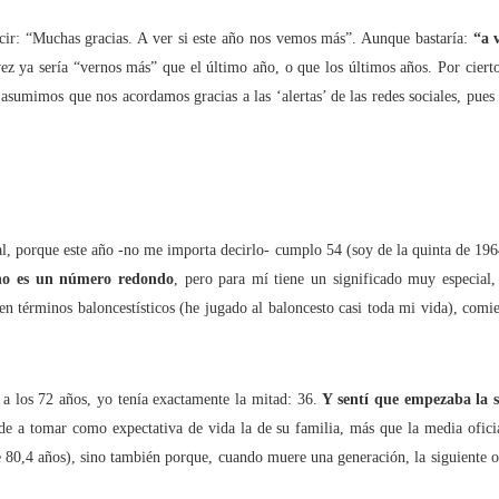
cir: “Muchas gracias. A ver si este año nos vemos más”. Aunque bastaría:
“a 
tal de
37 artículos
en lainformacion.com:
ez ya sería “vernos más” que el último año, o que los últimos años. Por cierto
 asumimos que nos acordamos gracias a las ‘alertas’ de las redes sociales, pues
yes Magos te han traído Titanio para este año
Montero tiene razón, en la vía civil, ¿Y en la penal y administrativa?
al, porque este año -no me importa decirlo- cumplo 54 (soy de la quinta de 196
 un adjunto a la presidencia de la AEPD y para qué sirve?
no es un número redondo
, pero para mí tiene un significado muy especial
 en términos baloncestísticos (he jugado al baloncesto casi toda mi vida), comi
s de Protección de Datos en España
a los 72 años, yo tenía exactamente la mitad: 36.
Y sentí que empezaba la 
e a tomar como expectativa de vida la de su familia, más que la media ofici
tas de Derechos Digitales y la exclusión de las personas mayores
 80,4 años), sino también porque, cuando muere una generación, la siguiente oc
rso perverso del metaverso: ciberdelitos e identificabilidad