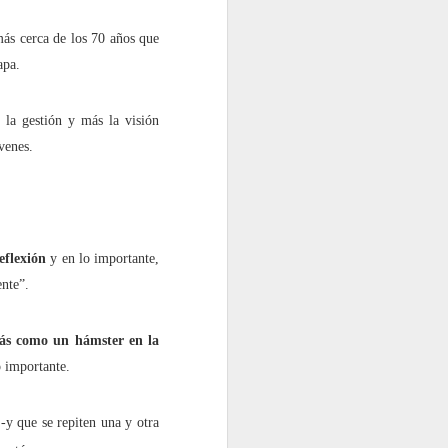
 más cerca de los 70 años que
apa.
 la gestión y más la visión
venes.
a”?
reflexión
y en lo importante,
ente”.
ás como un hámster en la
o importante.
-y que se repiten una y otra