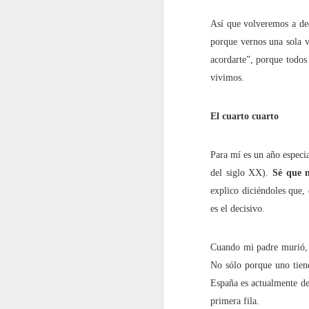
Así que volveremos a de
En 2022 publiqué un to
porque vernos una sola v
acordarte”, porque todos
enero
vivimos.
2022.01.07
Los Re
El cuarto cuarto
2022.01.14
Mariló 
Para mí es un año especi
2022.01.21
¿Qué es
del siglo XX).
Sé que 
explico diciéndoles que,
2022.01.28
30 año
es el decisivo.
febrero
Cuando mi padre murió, 
No sólo porque uno tiend
2022.02.04
Las Car
España es actualmente de
primera fila.
2022.02.11
El reve