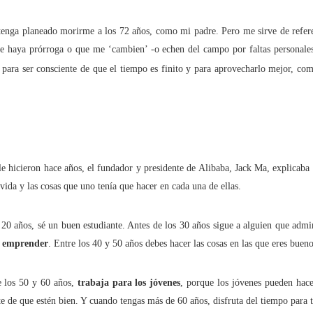
uchar contra las cláusulas abusivas de las plataformas digitales?
tenga planeado morirme a los 72 años, como mi padre. Pero me sirve de refer
e haya prórroga o que me ‘cambien’ -o echen del campo por faltas personale
rra que no se ve ¿Estamos preparados para una ‘guerra híbrida’?
 para ser consciente de que el tiempo es finito y para aprovecharlo mejor, c
istas legales y cinco conclusiones para aclararse con Pegasus
ro de Internet pasa por la cogobernanza
le hicieron hace años, el fundador y presidente de Alibaba, Jack Ma, explicaba 
 vida y las cosas que uno tenía que hacer en cada una de ellas.
tar el 'derecho al olvido' cuesta 10 millones de euros
 20 años, sé un buen estudiante. Antes de los 30 años sigue a alguien que admi
 mayo, mes de primeras comuniones… de bicis y móviles
es emprender
. Entre los 40 y 50 años debes hacer las cosas en las que eres bueno
e los 50 y 60 años,
trabaja para los jóvenes
, porque los jóvenes pueden hace
ate de que estén bien. Y cuando tengas más de 60 años, disfruta del tiempo para t
ón en valores’ vs. ‘tiranía del clic’