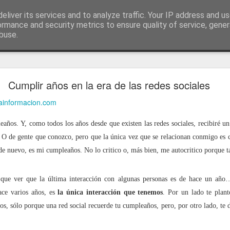
ía
eliver its services and to analyze traffic. Your IP address and u
conceptos y reflexiones sobre la sociedad de l
ormance and security metrics to ensure quality of service, gene
buse.
ticiasTIC
#humorTIC
Mis artículos de 2022 en lainformación.com
Cumplir años en la era de las redes sociales
lainformacion.com
años. Y, como todos los años desde que existen las redes sociales, recibiré un
 O de gente que conozco, pero que la única vez que se relacionan conmigo es
 de nuevo, es mi cumpleaños. No lo critico o, más bien, me autocritico porque 
que ver que la última interacción con algunas personas es de hace un año…
ce varios años, es
la única interacción que tenemos
. Por un lado te plant
s, sólo porque una red social recuerde tu cumpleaños, pero, por otro lado, te d