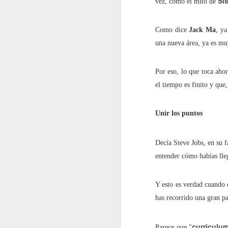
Sís
vez, como el mito de
septiembre
Como dice
Jack Ma
, ya
2022.09.02
En los 
una nueva área, ya es muy
2022.09.09
La impu
Por eso, lo que toca ahor
el tiempo es finito y que
2022.09.23
Shakira
Unir los puntos
2022.09.30
¿Un bes
octubre
Decía Steve Jobs, en su
entender cómo habías lleg
2022.10.07
¡Me ha
Y esto es verdad cuando 
2022.10.14
Redes s
has recorrido una gran pa
2022.10.21
No es l
curriculu
Parece que "