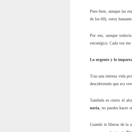
2022.06.10
¿Cómo i
Pues bien, aunque las eta
de los 60), estoy bastan
2022.06.17
"Intimi
Por eso, aunque todaví
2022.06.24
Este ar
estratégica. Cada vez me
julio
Lo urgente y lo import
2022.07.01
¿Por q
Tras una intensa vida pro
2022.07.08
El Dere
descubriendo que era ver
2022.07.15
¿Quiéne
También es cierto el af
noria
, no puedes hacer o
2022.07.22
¿Hasta
Cuando te liberas de la
2022.07.29
¿Instal