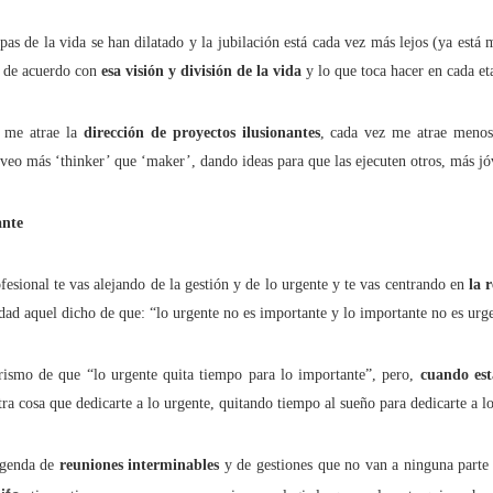
mpedir el fácil acceso de los menores al 'porno' online?
pas de la vida se han dilatado y la jubilación está cada vez más lejos (ya está
te de acuerdo con
esa visión y división de la vida
y lo que toca hacer en cada et
dad" no es sólo una serie. Es una terrible realidad
a me atrae la
dirección de proyectos ilusionantes
, cada vez me atrae menos
tículo se ha escrito con ayuda de la Inteligencia Artificial
 veo más ‘thinker’ que ‘maker’, dando ideas para que las ejecuten otros, más jó
ante
ué lo llaman “moderación de contenidos” cuando quieren decir “censur
fesional te vas alejando de la gestión y de lo urgente y te vas centrando en
la 
cho está para resolver problemas, no para crearlos
dad aquel dicho de que: “lo urgente no es importante y lo importante no es urg
s -y cómo- protegen a nuestros hijos en las plataformas digitales?
orismo de que “lo urgente quita tiempo para lo importante”, pero,
cuando est
tra cosa que dedicarte a lo urgente, quitando tiempo al sueño para dedicarte a l
 dónde puede 'espiarnos' Hacienda legalmente?
 agenda de
reuniones interminables
y de gestiones que no van a ninguna parte 
aciones eléctricas domésticas o aparatos electrodomésticos?