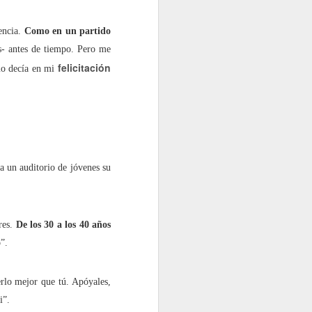
encia.
Como en un partido
s- antes de tiempo. Pero me
felicitación
omo decía en mi
a un auditorio de jóvenes su
res.
De los 30 a los 40 años
”.
rlo mejor que tú. Apóyales,
i”.