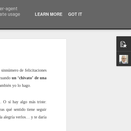
ser-agent
a información
LEARN MORE
GOT IT
rate usage
 sinnúmero de felicitaciones
 cuando
un ‘chivato’ de una
también yo lo hago.
 O sí hay algo más triste:
eas qué sentido tiene seguir
a alegría verlos… y te daría