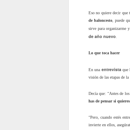
2022.02.18
¿Cómo l
Eso no quiere decir que 
de baloncesto
, puede qu
2022.02.25
La gue
sirve para organizarme y
de año nuevo
.
mayo
Lo que toca hacer
2022.05.06
Siete p
entrevista
2022.05.13
El futu
En una
que 
visión de las etapas de la
2022.05.20
Dificul
Decía que: “Antes de los
2022.05.27
Mes de
has de pensar si quier
junio
“Pero, cuando estés entr
invierte en ellos, asegúr
2022.06.03
Educaci