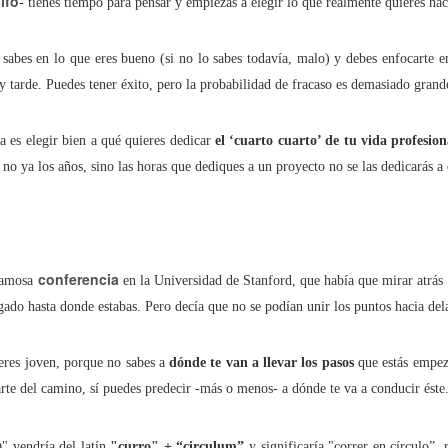
ifo
- tienes tiempo para pensar y empiezas a elegir lo que realmente quieres hac
 sabes en lo que eres bueno (si no lo sabes todavía, malo) y debes enfocarte en
últimos 10 años los ciberdelitos (conocidos) aumentaron un 613,5%
 tarde. Puedes tener éxito, pero la probabilidad de fracaso es demasiado grand
nidad de los ciberdelitos (conocidos) en España es del 99,5%
a es elegir bien a qué quieres dedicar
el ‘cuarto cuarto’ de tu vida profesion
, no ya los años, sino las horas que dediques a un proyecto no se las dedicarás a 
, los paparazzi y la Ley del 'sólo sí es sí'
o en el ‘metaverso’ es una infidelidad o un ‘metabeso’?
conferencia
 famosa
en la Universidad de Stanford, que había que mirar atrás 
ado hasta donde estabas. Pero decía que no se podían unir los puntos hacia del
n secuestrado… mi Libertad de Expresión!
eres joven, porque no sabes a
dónde te van a llevar los pasos
que estás empez
ociales: Libertad con ira
rte del camino, sí puedes predecir -más o menos- a dónde te va a conducir éste
o mismo citar que incitar
m
" vendría del latín
"curro" + “circulum”
y significaría "correr en círculo”, r