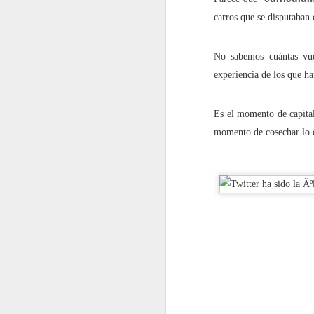
2022.10.28
¿Por qu
carros que se disputaban 
noviembre
No sabemos cuántas vuel
experiencia de los que h
2022.11.04
Redes 
Es el momento de capital
2022.11.11
¿Quién 
momento de cosechar lo q
2022.11.18
'Pornov
diciembre
2022.12.02
Cómo ev
2022.12.09
¡Por fi
2022.12.16
Cuidado