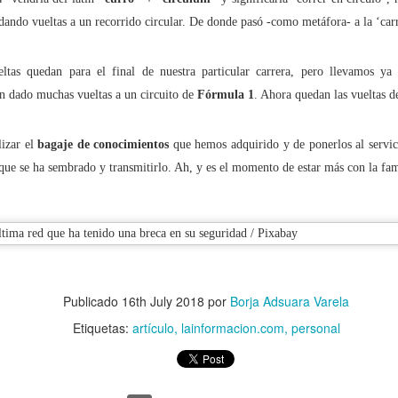
é lo llaman “moderación de contenidos” cuando quieren decir “censur
dando vueltas a un recorrido circular. De donde pasó -como metáfora- a la ‘carr
tas quedan para el final de nuestra particular carrera, pero llevamos ya
an dado muchas vueltas a un circuito de
Fórmula 1
. Ahora quedan las vueltas de
Sociales, ¿pagarías ocho dólares por poder conversar en ‘modo mode
izar el
bagaje de conocimientos
que hemos adquirido y de ponerlos al servic
controlará la ‘desinformación’ y el ‘discurso del odio’ en Internet?
ue se ha sembrado y transmitirlo. Ah, y es el momento de estar más con la fam
enganza': Otro efecto contradictorio de la Ley del "solo sí es sí"
itar que tu hijo sea un ciberdelincuente
Publicado
16th July 2018
por
Borja Adsuara Varela
n se prohibirán los anuncios en los que aparece solo gente guapa!
Etiquetas:
artículo
lainformacion.com
personal
 con 'venirse arriba', no prometas cosas que no puedes cumplir