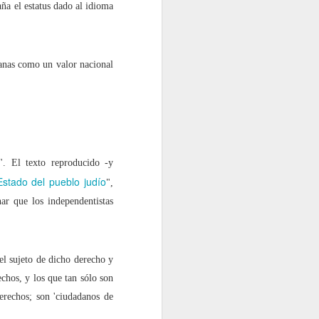
daña el estatus dado al idioma
anas como un valor nacional
. El texto reproducido -y
stado del pueblo judío
",
ar que los independentistas
el sujeto de dicho derecho y
echos, y los que tan sólo son
derechos; son 'ciudadanos de