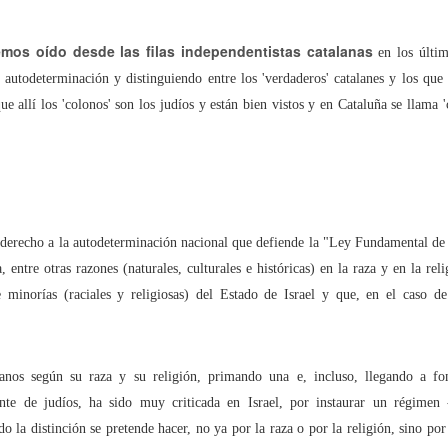
uchar contra las cláusulas abusivas de las plataformas digitales?
emos oído desde las filas independentistas catalanas
en los últim
 autodeterminación y distinguiendo entre los 'verdaderos' catalanes y los que 
rra que no se ve ¿Estamos preparados para una ‘guerra híbrida’?
que allí los 'colonos' son los judíos y están bien vistos y en Cataluña se llama 
istas legales y cinco conclusiones para aclararse con Pegasus
ro de Internet pasa por la cogobernanza
l derecho a la autodeterminación nacional que defiende la "Ley Fundamental d
, entre otras razones (naturales, culturales e históricas) en la raza y en la r
tar el 'derecho al olvido' cuesta 10 millones de euros
e minorías (raciales y religiosas) del Estado de Israel y que, en el caso de
 mayo, mes de primeras comuniones… de bicis y móviles
anos según su raza y su religión, primando una e, incluso, llegando a fo
nte de judíos, ha sido muy criticada en Israel, por instaurar un régimen 
do la distinción se pretende hacer, no ya por la raza o por la religión, sino por
ón en valores’ vs. ‘tiranía del clic’