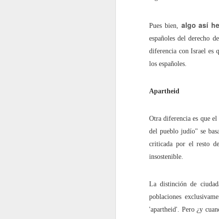
2022.02.18
¿Cómo l
algo así h
Pues bien,
españoles del derecho de
2022.02.25
La gue
diferencia con Israel es 
los españoles.
mayo
Apartheid
2022.05.06
Siete p
2022.05.13
El futu
Otra diferencia es que e
del pueblo judío" se basa
2022.05.20
Dificul
criticada por el resto d
insostenible.
2022.05.27
Mes de
La distinción de ciudad
junio
poblaciones exclusivame
'apartheid'. Pero ¿y cuan
2022.06.03
Educaci