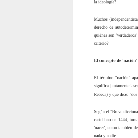
la ideología?
2022.06.10
¿Cómo i
Muchos (independentistas
2022.06.17
"Intimi
derecho de autodetermina
quiénes son 'verdaderos'
2022.06.24
Este ar
criterio?
julio
El concepto de 'nación'
2022.07.01
¿Por q
El término "nación" apa
significa juntamente 'asc
2022.07.08
El Dere
Rebeca) y que dice: "dos 
2022.07.15
¿Quiéne
Según el "Breve diccionar
2022.07.22
¿Hasta
castellano en 1444, toma
'nacer', como también der
2022.07.29
¿Instal
nada y nadie.