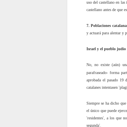
uso del castellano en las 
castellano antes de que es
En 2022 publiqué un to
7. Poblaciones catalana
enero
y actuará para alentar y 
2022.01.07
Los Re
Israel y el pueblo judío
2022.01.14
Mariló 
No, no existe (aún) un
2022.01.21
¿Qué es
parafraseado- forma par
aprobada el pasado 19 de
2022.01.28
30 año
catalanes intentasen 'plagi
febrero
Siempre se ha dicho que 
el único que puede ejerce
2022.02.04
Las Car
'residentes', a los que 
2022.02.11
El reve
segunda'.