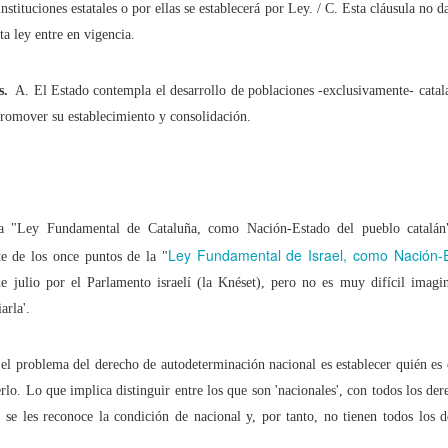
instituciones estatales o por ellas se establecerá por Ley. / C. Esta cláusula no 
ta ley entre en vigencia.
tal de
37 artículos
en lainformacion.com:
s.
A. El Estado contempla el desarrollo de poblaciones -exclusivamente- catal
promover su establecimiento y consolidación.
yes Magos te han traído Titanio para este año
Montero tiene razón, en la vía civil, ¿Y en la penal y administrativa?
a "Ley Fundamental de Cataluña, como Nación-Estado del pueblo catalán"
 un adjunto a la presidencia de la AEPD y para qué sirve?
Ley Fundamental de Israel, como Nación-E
te de los once puntos de la "
 julio por el Parlamento israelí (la Knéset), pero no es muy difícil imagin
s de Protección de Datos en España
arla'.
el problema del derecho de autodeterminación nacional es establecer quién es 
rlo. Lo que implica distinguir entre los que son 'nacionales', con todos los der
tas de Derechos Digitales y la exclusión de las personas mayores
no se les reconoce la condición de nacional y, por tanto, no tienen todos los 
rso perverso del metaverso: ciberdelitos e identificabilidad