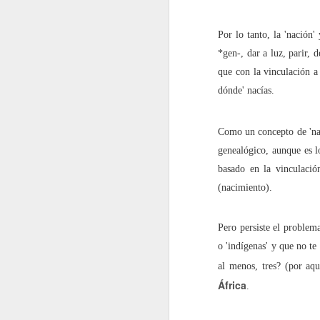
septiembre
Por lo tanto, la 'nación'
*gen-, dar a luz, parir, 
2022.09.02
En los 
que con la vinculación a
2022.09.09
La impu
dónde' nacías.
2022.09.23
Shakira
Como un concepto de 'naci
genealógico, aunque es l
2022.09.30
¿Un bes
basado en la vinculación
(nacimiento).
octubre
Pero persiste el problema
2022.10.07
¡Me ha
o 'indígenas' y que no te
2022.10.14
Redes s
al menos, tres? (por aqu
África
.
2022.10.21
No es l