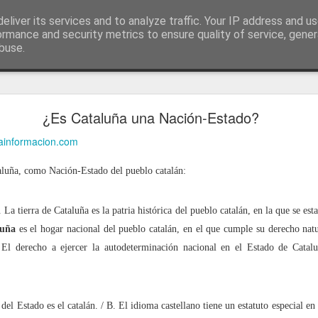
ía
eliver its services and to analyze traffic. Your IP address and u
conceptos y reflexiones sobre la sociedad de l
ormance and security metrics to ensure quality of service, gene
buse.
ticiasTIC
#humorTIC
Mis artículos de 2022 en lainformación.com
¿Es Cataluña una Nación-Estado?
lainformacion.com
luña, como Nación-Estado del pueblo catalán:
 La tierra de Cataluña es la patria histórica del pueblo catalán, en la que se es
luña
es el hogar nacional del pueblo catalán, en el que cumple su derecho natura
 El derecho a ejercer la autodeterminación nacional en el Estado de Catal
el Estado es el catalán. / B. El idioma castellano tiene un estatuto especial en