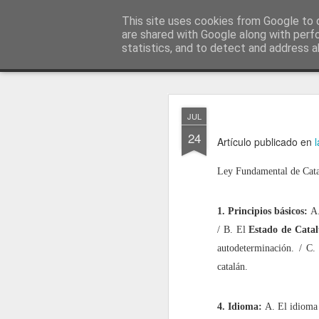
menos tecnología y más pedagog
This site uses cookies from Google to d
are shared with Google along with perf
statistics, and to detect and address a
Classic
posts
sobre mí
temas
conferencias
vídeos
#no
JAN
JUL
1
24
Artículo publicado en
Ley Fundamental de Cata
1. Principios básicos:
A.
/ B. El
Estado de Cata
autodeterminación. / C.
catalán.
4. Idioma:
A. El idioma d