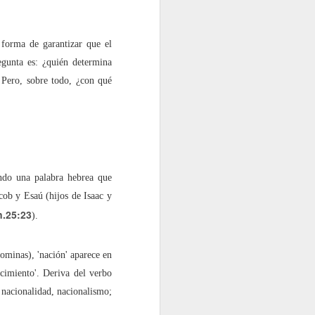
 forma de garantizar que el
egunta es: ¿quién determina
? Pero, sobre todo, ¿con qué
a”?
endo una palabra hebrea que
acob y Esaú (hijos de Isaac y
.25:23
).
ominas), 'nación' aparece en
acimiento'. Deriva del verbo
, nacionalidad, nacionalismo;