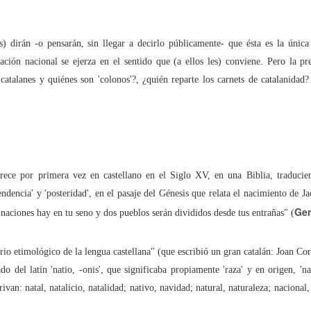
mpedir el fácil acceso de los menores al 'porno' online?
) dirán -o pensarán, sin llegar a decirlo públicamente- que ésta es la única
dad" no es sólo una serie. Es una terrible realidad
ción nacional se ejerza en el sentido que (a ellos les) conviene. Pero la pr
 catalanes y quiénes son 'colonos'?, ¿quién reparte los carnets de catalanidad
tículo se ha escrito con ayuda de la Inteligencia Artificial
ué lo llaman “moderación de contenidos” cuando quieren decir “censur
rece por primera vez en castellano en el Siglo XV, en una Biblia, traduci
endencia' y 'posteridad', en el pasaje del Génesis que relata el nacimiento de J
cho está para resolver problemas, no para crearlos
Gen
naciones hay en tu seno y dos pueblos serán divididos desde tus entrañas" (
s -y cómo- protegen a nuestros hijos en las plataformas digitales?
io etimológico de la lengua castellana" (que escribió un gran catalán: Joan Cor
 dónde puede 'espiarnos' Hacienda legalmente?
do del latín 'natio, -onis', que significaba propiamente 'raza' y en origen, 'n
ivan: natal, natalicio, natalidad; nativo, navidad; natural, naturaleza; nacional
aciones eléctricas domésticas o aparatos electrodomésticos?