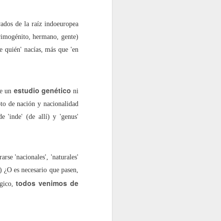
ivados de la raíz indoeuropea
primogénito, hermano, gente)
e quién' nacías, más que 'en
estudio genético
te un
ni
to de nación y nacionalidad
e 'inde' (de allí) y 'genus'
rse 'nacionales', 'naturales'
) ¿O es necesario que pasen,
todos venimos de
ógico,