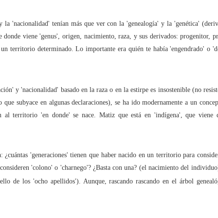
 y la 'nacionalidad' tenían más que ver con la 'genealogía' y la 'genética' (der
de donde viene 'genus', origen, nacimiento, raza, y sus derivados: progenitor, 
últimos 10 años los ciberdelitos (conocidos) aumentaron un 613,5%
 un territorio determinado. Lo importante era quién te había 'engendrado' o 'd
nidad de los ciberdelitos (conocidos) en España es del 99,5%
, los paparazzi y la Ley del 'sólo sí es sí'
ón' y 'nacionalidad' basado en la raza o en la estirpe es insostenible (no resis
o que subyace en algunas declaraciones), se ha ido modernamente a un concep
o en el ‘metaverso’ es una infidelidad o un ‘metabeso’?
 al territorio 'en donde' se nace. Matiz que está en 'indígena', que viene d
: ¿cuántas 'generaciones' tienen que haber nacido en un territorio para considera
n secuestrado… mi Libertad de Expresión!
 consideren 'colono' o 'charnego'? ¿Basta con una? (el nacimiento del individuo
ociales: Libertad con ira
ello de los 'ocho apellidos'). Aunque, rascando rascando en el árbol geneal
o mismo citar que incitar