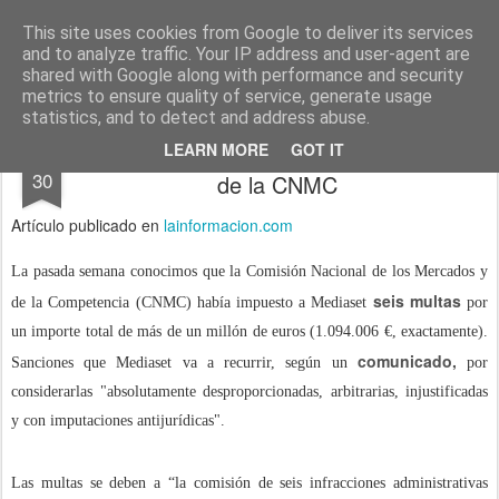
menos tecnología y más pedagogía
conceptos y reflexiones sobre la sociedad de la información
This site uses cookies from Google to deliver its services
and to analyze traffic. Your IP address and user-agent are
Pages
shared with Google along with performance and security
metrics to ensure quality of service, generate usage
statistics, and to detect and address abuse.
Las polémicas en televisión... y las multas
JUL
LEARN MORE
GOT IT
30
de la CNMC
Artículo publicado en
lainformacion.com
La pasada semana conocimos que la Comisión Nacional de los Mercados y
seis multas
de la Competencia (CNMC) había impuesto a Mediaset
por
un importe total de más de un millón de euros (1.094.006 €, exactamente).
comunicado,
Sanciones que Mediaset va a recurrir, según un
por
considerarlas "absolutamente desproporcionadas, arbitrarias, injustificadas
y con imputaciones antijurídicas".
Las multas se deben a “la comisión de seis infracciones administrativas