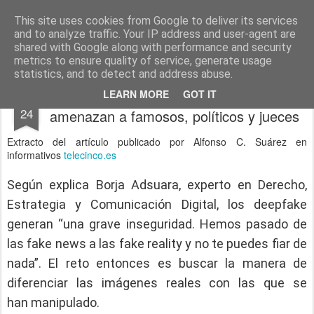
menos tecnología y más pedagogía
conceptos y reflexiones sobre la sociedad de la información
This site uses cookies from Google to deliver its services
and to analyze traffic. Your IP address and user-agent are
Pages
shared with Google along with performance and security
metrics to ensure quality of service, generate usage
statistics, and to detect and address abuse.
Deepfake: los vídeos falsos que
SEP
LEARN MORE
GOT IT
24
amenazan a famosos, políticos y jueces
Extracto del artículo publicado por Alfonso C. Suárez en
informativos
telecinco.es
Según explica
Borja Adsuara
, experto en Derecho,
Estrategia y Comunicación Digital, los deepfake
generan “una grave inseguridad. Hemos pasado de
las
fake news
a las fake reality y no te puedes fiar de
nada”. El reto entonces es buscar la manera de
diferenciar las imágenes reales con las que se
han
manipulado
.