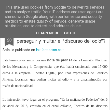
menos tecnología y más pedagogía
conceptos y reflexiones sobre la sociedad de la información
This site uses cookies from Google to deliver its services
and to analyze traffic. Your IP address and user-agent are
Pages
shared with Google along with performance and security
metrics to ensure quality of service, generate usage
statistics, and to detect and address abuse.
¿Se va a dedicar la CNMC ahora a
SEP
LEARN MORE
GOT IT
20
perseguir y multar el “discurso del odio”?
Artículo publicado en
lainformacion.com
nota de prensa
Este lunes conocíamos, por una
de la Comisión Nacional
de los Mercados y la Competencia, que ésta había sancionado con 17.000
euros a la empresa Libertad Digital, por unas expresiones de Federico
Jiménez Losantos, que podían incitar al odio y a la discriminación por
razón de nacionalidad.
La infracción tuvo lugar en el programa “Es la mañana de Federico” del 6
de abril de 2018, emitido en el canal esRadio, “dentro de un discurso