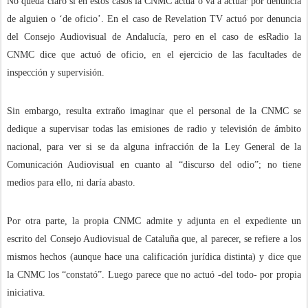
No queda claro si en estos casos la CNMC actúa o va a actuar por denuncia
de alguien o ‘de oficio’. En el caso de Revelation TV actuó por denuncia
del Consejo Audiovisual de Andalucía, pero en el caso de esRadio la
CNMC dice que actuó de oficio, en el ejercicio de las facultades de
inspección y supervisión.
Sin embargo, resulta extraño imaginar que el personal de la CNMC se
dedique a supervisar todas las emisiones de radio y televisión de ámbito
nacional, para ver si se da alguna infracción de la Ley General de la
Comunicación Audiovisual en cuanto al “discurso del odio”; no tiene
medios para ello, ni daría abasto.
Por otra parte, la propia CNMC admite y adjunta en el expediente un
escrito del Consejo Audiovisual de Cataluña que, al parecer, se refiere a los
mismos hechos (aunque hace una calificación jurídica distinta) y dice que
la CNMC los “constató”. Luego parece que no actuó -del todo- por propia
iniciativa.