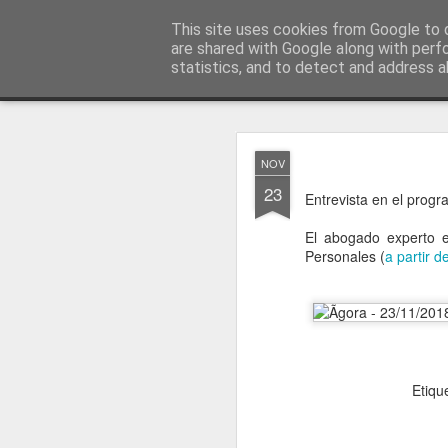
menos tecnología y más pedagog
This site uses cookies from Google to d
are shared with Google along with perf
statistics, and to detect and address a
Classic
posts
sobre mí
temas
conferencias
vídeos
#no
JAN
NOV
1
23
Entrevista en el prog
El abogado experto e
Personales (
a partir d
Etiqu