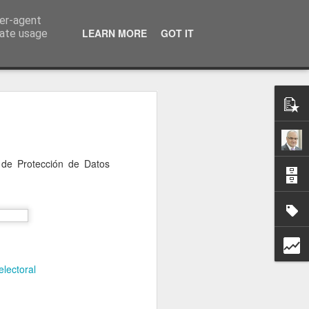
ser-agent
a información
LEARN MORE
GOT IT
rate usage
 de Protección de Datos
lectoral