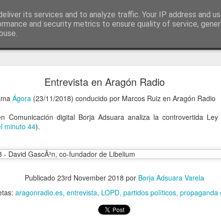
ía
eliver its services and to analyze traffic. Your IP address and u
conceptos y reflexiones sobre la sociedad de l
ormance and security metrics to ensure quality of service, gene
buse.
ticiasTIC
#humorTIC
Mis artículos de 2022 en lainformación.com
Entrevista en Aragón Radio
rama
Ágora
(23/11/2018) conducido por Marcos Ruiz en Aragón Radio
n Comunicación digital Borja Adsuara analiza la controvertida Ley
el minuto 44
).
Publicado
23rd November 2018
por
Borja Adsuara Varela
etas:
aragonradio.es
entrevista
LOPD
partidos políticos
propaganda e