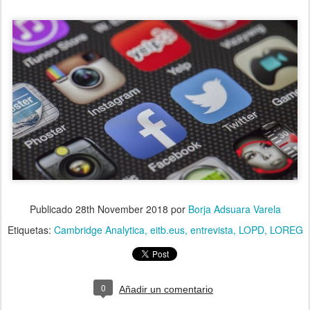
Publicado
28th November 2018
por
Borja Adsuara Varela
Etiquetas:
Cambridge Analytica
eitb.eus
entrevista
LOPD
LOREG
0
Añadir un comentario