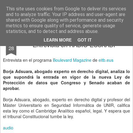
menos tecnología y más pedagogía
conceptos y reflexiones sobre la sociedad de la información
This site uses cookies from Google to deliver its services
and to analyze traffic. Your IP address and user-agent are
Pages
shared with Google along with performance and security
metrics to ensure quality of service, generate usage
statistics, and to detect and address abuse.
NOV
LEARN MORE
GOT IT
Entrevista en RADIO EUSKADI
28
Entrevista en el programa
Boulevard Magazine
de
eitb.eus
Borja Adsuara, abogado experto en derecho digital, analiza lo
que supondrá la entrada en vigor de la nueva Ley de
Protección de datos que Congreso y Senado acaban de
aprobar.
Borja Adsuara, abogado, experto en derecho digital y profesor del
Máster Universitario en Seguridad Informática de UNIR, califica
esta ley como el Cambridge Analítico español, legal. Y espera que
el tribunal Constitucional tumbe la ley.
audio