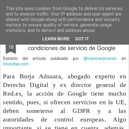
menos tecnología y más pedagogía
conceptos y reflexiones sobre la sociedad de la información
This site uses cookies from Google to deliver its services
and to analyze traffic. Your IP address and user-agent are
Pages
shared with Google along with performance and security
metrics to ensure quality of service, generate usage
statistics, and to detect and address abuse.
Cómo afecta al usuario el cambio de
DEC
LEARN MORE
GOT IT
18
condiciones de servicio de Google
Extracto del artículo publicado por
@marimarjimenez
en
cincodias.com
Para Borja Adsuara, abogado experto en
Derecho Digital y ex director general de
Red.es, la acción de Google tiene mucho
sentido, pues, si ofrecen servicios en la UE,
deben someterse al GDPR y a las
autoridades de control europeas. Algo
importante, si se tiene en cuenta, además,