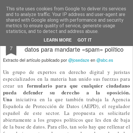
menos tecnología y más pedagogía
conceptos y reflexiones sobre la sociedad de la información
This site uses cookies from Google to deliver its services
and to analyze traffic. Your IP address and user-agent are
Pages
shared with Google along with performance and security
metrics to ensure quality of service, generate usage
statistics, and to detect and address abuse.
Cómo evitar que los partidos recopilen tus
DEC
LEARN MORE
GOT IT
7
datos para mandarte «spam» político
Extracto del artículo publicado por
@josedaze
en
@abc.es
Un grupo de expertos en derecho digital y juristas
especializados en la materia han unido sus fuerzas para
formulario para que cualquier ciudadano
crear un
pueda defender su derecho a la oposición.
Una
iniciativa en la que también trabaja la Agencia
Española de Protección de Datos (AEPD), el regulador
español de este sector. La propuesta es solicitarle
abiertamente a los grupos políticos que les den de baja
de la base de datos. Para ello, tan solo hay que rellenar el