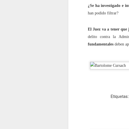
¿Se ha investigado e in
2022.10.28
¿Por qu
han podido filtrar?
noviembre
El Juez va a tener que 
2022.11.04
Redes 
delito contra la Admi
fundamentales
deben apl
2022.11.11
¿Quién 
2022.11.18
'Pornov
diciembre
2022.12.02
Cómo ev
Etiquetas
2022.12.09
¡Por fi
2022.12.16
Cuidado