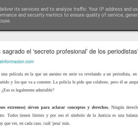
ía
eliver its services and to analyze traffic. Your IP address and u
conceptos y reflexiones sobre la sociedad de l
ormance and security metrics to ensure quality of service, gene
buse.
ticiasTIC
#humorTIC
Mis artículos de 2022 en lainformación.com
 sagrado el ‘secreto profesional’ de los periodistas
lainformacion.com
 una película en la que un asesino en serie va revelando a un periodista, en 
etido y los que va a cometer. La policía le pide que colabore, pero él se ampar
. ¿Eso es legalmente admisible?
asos extremos) sirven para aclarar conceptos y derechos.
Ningún derecho
uto. Todos tienen límites y por eso el símbolo de la Justicia es una balan
y que ver, en cada caso, cuál 'pesa' más.