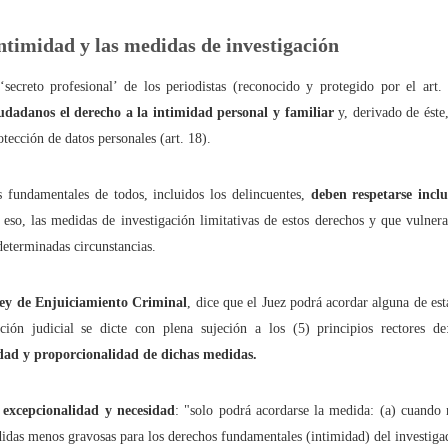
mpedir el fácil acceso de los menores al 'porno' online?
intimidad y las medidas de investigación
dad" no es sólo una serie. Es una terrible realidad
secreto profesional’ de los periodistas (reconocido y protegido por el art. 
iudadanos el derecho a la intimidad personal y familiar
y, derivado de éste,
tículo se ha escrito con ayuda de la Inteligencia Artificial
tección de datos personales (art. 18).
fundamentales de todos, incluidos los delincuentes,
deben respetarse incl
 eso, las medidas de investigación limitativas de estos derechos y que vulner
ué lo llaman “moderación de contenidos” cuando quieren decir “censur
determinadas circunstancias.
cho está para resolver problemas, no para crearlos
ey de Enjuiciamiento Criminal
, dice que el Juez podrá acordar alguna de es
s -y cómo- protegen a nuestros hijos en las plataformas digitales?
ción judicial se dicte con plena sujeción a los (5) principios rectores d
idad y proporcionalidad de dichas medidas.
 dónde puede 'espiarnos' Hacienda legalmente?
 excepcionalidad y necesidad
: "solo podrá acordarse la medida: (a) cuando 
aciones eléctricas domésticas o aparatos electrodomésticos?
edidas menos gravosas para los derechos fundamentales (intimidad) del investig