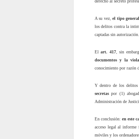
derecho al secreto profes
2022.02.18
¿Cómo l
A su vez,
el tipo genera
los delitos contra la int
2022.02.25
La gue
captadas sin autorización.
mayo
El
art. 417
, sin embarg
2022.05.06
Siete p
documentos y la viol
conocimiento por razón d
2022.05.13
El futu
Y dentro de los delitos
2022.05.20
Dificul
secretas
por (1) abogado
Administración de Justici
2022.05.27
Mes de
En conclusión:
en este c
junio
acceso legal al informe 
2022.06.03
Educaci
móviles y los ordenadores