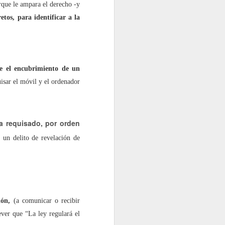
orque le ampara el derecho -y
etos, para identificar a la
ye el encubrimiento de un
uisar el móvil y el ordenador
ía requisado, por orden
r un delito de revelación de
ión,
(a comunicar o recibir
ever que “La ley regulará el