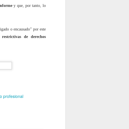
informe
y que, por tanto, lo
a”?
tigado o encausado” por este
rado’?
restrictivas de derechos
o profesional