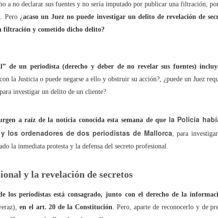
ho a no declarar sus fuentes y no sería imputado por publicar una filtración, p
. Pero ¿
acaso un Juez no puede investigar un delito de revelación de secr
tal de
37 artículos
en lainformacion.com:
 filtración y cometido dicho delito?
al” de un periodista (derecho y deber de no revelar sus fuentes) inclu
yes Magos te han traído Titanio para este año
con la Justicia o puede negarse a ello y obstruir su acción?, ¿puede un Juez req
ara investigar un delito de un cliente?
Montero tiene razón, en la vía civil, ¿Y en la penal y administrativa?
la Policía hab
 un adjunto a la presidencia de la AEPD y para qué sirve?
urgen a raíz de la noticia conocida esta semana de que
s y los ordenadores de dos periodistas de Mallorca
, para investiga
s de Protección de Datos en España
ado la inmediata protesta y la defensa del secreto profesional.
ional y la revelación de secretos
tas de Derechos Digitales y la exclusión de las personas mayores
 de los periodistas está consagrado, junto con el derecho de la informac
veraz),
en el art. 20 de la Constitución
. Pero, aparte de reconocerlo y de pr
rso perverso del metaverso: ciberdelitos e identificabilidad