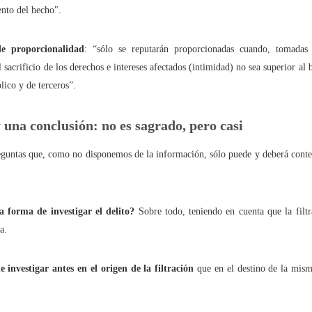
ento del hecho".
de proporcionalidad
: “sólo se reputarán proporcionadas cuando, tomadas 
últimos 10 años los ciberdelitos (conocidos) aumentaron un 613,5%
el sacrificio de los derechos e intereses afectados (intimidad) no sea superior al
blico y de terceros”.
nidad de los ciberdelitos (conocidos) en España es del 99,5%
, los paparazzi y la Ley del 'sólo sí es sí'
 una conclusión: no es sagrado, pero casi
eguntas que, como no disponemos de la información, sólo puede y deberá conte
o en el ‘metaverso’ es una infidelidad o un ‘metabeso’?
 forma de investigar el delito?
Sobre todo, teniendo en cuenta que la filt
n secuestrado… mi Libertad de Expresión!
a.
ociales: Libertad con ira
e investigar antes en el origen de la filtración
que en el destino de la mism
o mismo citar que incitar