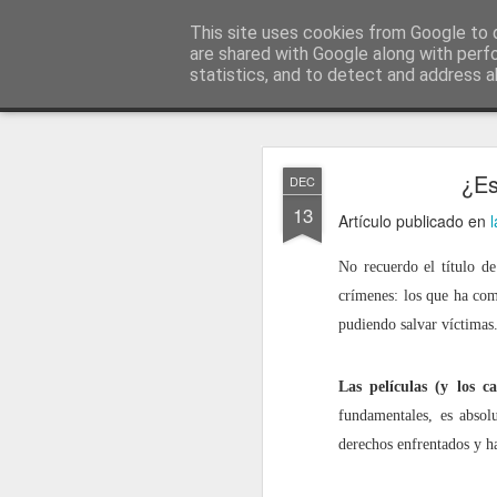
menos tecnología y más pedagog
This site uses cookies from Google to d
are shared with Google along with perf
statistics, and to detect and address a
Classic
posts
sobre mí
temas
conferencias
vídeos
#no
JAN
¿Es
DEC
1
13
Artículo publicado en
No recuerdo el título de
crímenes: los que ha com
pudiendo salvar víctimas
Las películas (y los c
fundamentales, es absol
derechos enfrentados y ha