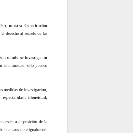
20),
nuestra Constitución
 el derecho al secreto de las
uso cuando se investiga un
an la intimidad, sólo pueden
a”?
tas medidas de investigación,
e:
especialidad, idoneidad,
no estén a disposición de la
ado o encausado e igualmente