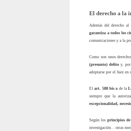
2022.06.10
¿Cómo i
El derecho a la 
2022.06.17
"Intimi
Además del derecho al ‘
garantiza a todos los c
2022.06.24
Este ar
comunicaciones y a la pro
julio
Como son unos derechos 
(presunto) delito
y, por
2022.07.01
¿Por q
adoptarse por el Juez en 
2022.07.08
El Dere
El
art. 588 bis a
de la
L
2022.07.15
¿Quiéne
siempre que la autoriza
excepcionalidad, neces
2022.07.22
¿Hasta
Según los
principios de
2022.07.29
¿Instal
investigación... otras m