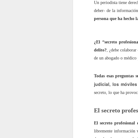
Un periodista tiene derec
deber- de la información
En 2022 publiqué un to
persona que ha hecho la
enero
¿El “secreto profesion
2022.01.07
Los Re
delito?
, ¿debe colaborar 
de un abogado o médico p
2022.01.14
Mariló 
2022.01.21
¿Qué es
Todas esas preguntas s
judicial, los móvile
2022.01.28
30 año
secreto, lo que ha provoc
febrero
El secreto profes
2022.02.04
Las Car
El secreto profesional
libremente información 
2022.02.11
El reve