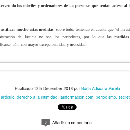
tervenido los móviles y ordenadores de las personas que tenían acceso al 
é lo llaman “moderación de contenidos” cuando quieren decir “censur
justificar mucho estas medidas
, sobre todo, teniendo en cuenta que “el inves
Sociales, ¿pagarías ocho dólares por poder conversar en ‘modo mode
nistración de Justicia no son los periodistas, por lo que las
medidas 
icarse, aún, con mayor excepcionalidad y necesidad.
controlará la ‘desinformación’ y el ‘discurso del odio’ en Internet?
enganza': Otro efecto contradictorio de la Ley del "solo sí es sí"
Publicado
13th December 2018
por
Borja Adsuara Varela
itar que tu hijo sea un ciberdelincuente
:
artículo
derecho a la intimidad
lainformacion.com
periodismo
secret
n se prohibirán los anuncios en los que aparece solo gente guapa!
 con 'venirse arriba', no prometas cosas que no puedes cumplir
0
Añadir un comentario