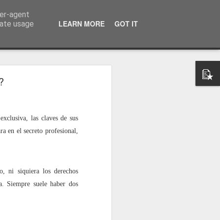
ser-agent
a información
LEARN MORE
GOT IT
rate usage
?
exclusiva, las claves de sus
a en el secreto profesional,
, ni siquiera los derechos
za. Siempre suele haber dos