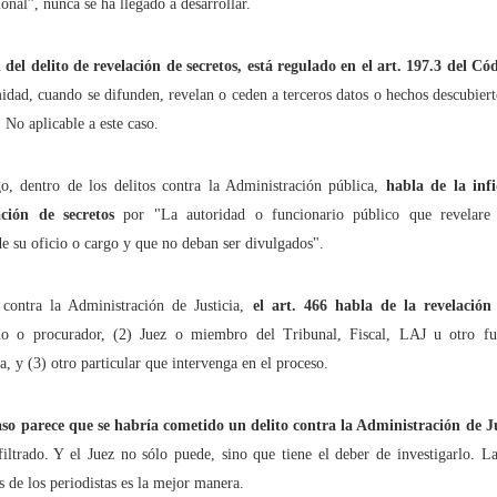
ional”, nunca se ha llegado a desarrollar.
uchar contra las cláusulas abusivas de las plataformas digitales?
l del delito de revelación de secretos, está regulado en el art. 197.3 del Có
imidad, cuando se difunden, revelan o ceden a terceros datos o hechos descubier
rra que no se ve ¿Estamos preparados para una ‘guerra híbrida’?
 No aplicable a este caso.
o, dentro de los delitos contra la Administración pública,
habla de la inf
istas legales y cinco conclusiones para aclararse con Pegasus
ación de secretos
por "La autoridad o funcionario público que revelare
e su oficio o cargo y que no deban ser divulgados".
ro de Internet pasa por la cogobernanza
 contra la Administración de Justicia,
el art. 466 habla de la revelación
tar el 'derecho al olvido' cuesta 10 millones de euros
 o procurador, (2) Juez o miembro del Tribunal, Fiscal, LAJ u otro fun
a, y (3) otro particular que intervenga en el proceso.
 mayo, mes de primeras comuniones… de bicis y móviles
aso parece que se habría cometido un delito contra la Administración de J
filtrado. Y el Juez no sólo puede, sino que tiene el deber de investigarlo. La
ón en valores’ vs. ‘tiranía del clic’
 de los periodistas es la mejor manera.