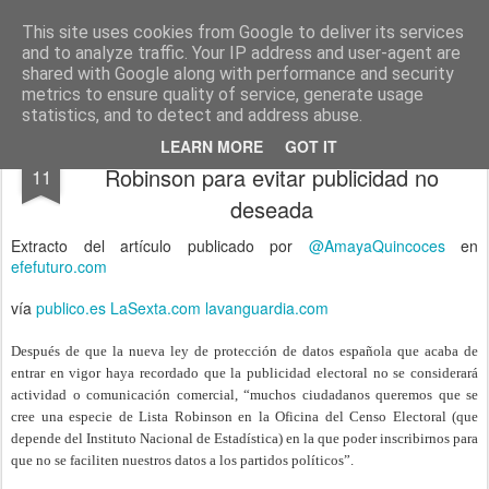
menos tecnología y más pedagogía
conceptos y reflexiones sobre la sociedad de la información
This site uses cookies from Google to deliver its services
and to analyze traffic. Your IP address and user-agent are
Pages
shared with Google along with performance and security
metrics to ensure quality of service, generate usage
statistics, and to detect and address abuse.
Se cuadruplican las altas en Lista
DEC
LEARN MORE
GOT IT
Robinson para evitar publicidad no
11
deseada
Extracto del artículo publicado por
@AmayaQuincoces
en
efefuturo.com
vía
publico.es
LaSexta.com
lavanguardia.com
Después de que la nueva ley de protección de datos española que acaba de
entrar en vigor haya recordado que la publicidad electoral no se considerará
actividad o comunicación comercial, “muchos ciudadanos queremos que se
cree una especie de Lista Robinson en la Oficina del Censo Electoral (que
depende del Instituto Nacional de Estadística) en la que poder inscribirnos para
que no se faciliten nuestros datos a los partidos políticos”.