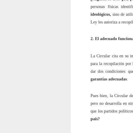
personas físicas identi
septiembre
ideológicos,
sino de utili
Ley les autoriza a recopil
2022.09.02
En los 
2022.09.09
La impu
2. El adecuado funcion
2022.09.23
Shakira
La Circular cita en su i
para la recopilación por 
2022.09.30
¿Un bes
dar dos condiciones: qu
garantías adecuadas
.
octubre
2022.10.07
¡Me ha
Pues bien, la Circular d
pero no desarrolla en ni
2022.10.14
Redes s
que los partidos político
país?
2022.10.21
No es l