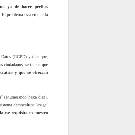
 no ya de hacer perfiles
o. El problema está en que la
e Datos (RGPD) y dice que,
los ciudadanos, se tienen que
crático y que se ofrezcan
as” (enumerando hasta diez),
 sistema democrático ‘exige’
 da ese requisito en nuestro