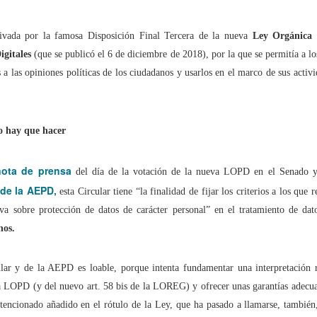
uchar contra las cláusulas abusivas de las plataformas digitales?
ivada por la famosa Disposición Final Tercera de la nueva
Ley Orgánica d
igitales
(que se publicó el 6 de diciembre de 2018), por la que se permitía a los
rra que no se ve ¿Estamos preparados para una ‘guerra híbrida’?
s a las opiniones políticas de los ciudadanos y usarlos en el marco de sus activi
o hay que hacer
istas legales y cinco conclusiones para aclararse con Pegasus
ro de Internet pasa por la cogobernanza
nota de prensa
del día de la votación de la nueva LOPD en el Senado y
 de la AEPD,
esta Circular tiene “la finalidad de fijar los criterios a los que 
tar el 'derecho al olvido' cuesta 10 millones de euros
va sobre protección de datos de carácter personal” en el tratamiento de dat
nos.
 mayo, mes de primeras comuniones… de bicis y móviles
lar y de la AEPD es loable, porque intenta fundamentar una interpretación re
va LOPD (y del nuevo art. 58 bis de la LOREG) y ofrecer unas garantías adec
intencionado añadido en el rótulo de la Ley, que ha pasado a llamarse, tambié
ón en valores’ vs. ‘tiranía del clic’