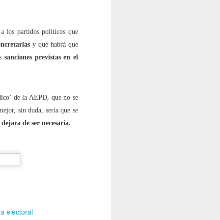
a”?
a los partidos políticos que
oncretarlas
y que habrá que
as
sanciones previstas en el
rado’?
ídico’ de la AEPD, que no se
ejor, sin duda, sería que se
 dejara de ser necesaria.
 electoral