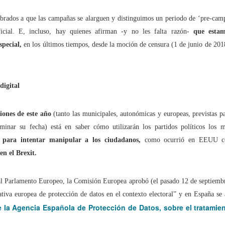
brados a que las campañas se alarguen y distinguimos un periodo de ‘pre-ca
tal de
37 artículos
en lainformacion.com:
ficial. E, incluso, hay quienes afirman -y no les falta razón-
que estam
pecial,
en los últimos tiempos, desde la moción de censura (1 de junio de 2018
yes Magos te han traído Titanio para este año
digital
Montero tiene razón, en la vía civil, ¿Y en la penal y administrativa?
iones de este año
(tanto las municipales, autonómicas y europeas, previstas 
 un adjunto a la presidencia de la AEPD y para qué sirve?
rminar su fecha) está en saber cómo utilizarán los partidos políticos los m
as para intentar manipular a los ciudadanos,
como ocurrió en EEUU co
s de Protección de Datos en España
en el Brexit.
 al Parlamento Europeo, la Comisión Europea aprobó (el pasado 12 de septiemb
ativa europea de protección de datos en el contexto electoral” y en España se
tas de Derechos Digitales y la exclusión de las personas mayores
e la Agencia Española de Protección de Datos, sobre el tratamien
rso perverso del metaverso: ciberdelitos e identificabilidad