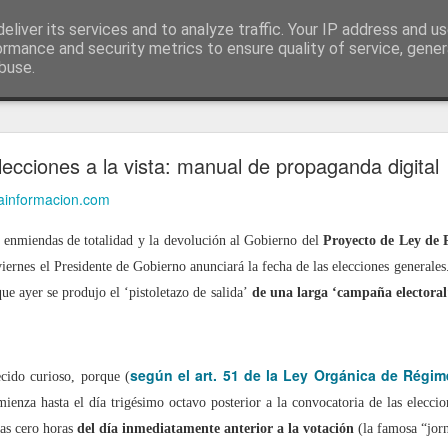
ía
eliver its services and to analyze traffic. Your IP address and u
conceptos y reflexiones sobre la sociedad de l
ormance and security metrics to ensure quality of service, gene
buse.
ticiasTIC
#humorTIC
Mis artículos de 2022 en lainformación.com
lecciones a la vista: manual de propaganda digital
lainformacion.com
s enmiendas de totalidad y la devolución al Gobierno del
Proyecto de Ley de P
viernes el Presidente de Gobierno anunciará la fecha de las elecciones generales
e ayer se produjo el ‘pistoletazo de salida’
de una larga ‘campaña electoral
según el art. 51 de la Ley Orgánica de Régim
cido curioso, porque (
ienza hasta el día trigésimo octavo posterior a la convocatoria de las eleccio
las cero horas
del día inmediatamente anterior a la votación
(la famosa “jor