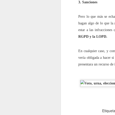
3. Sanciones
2022.10.28
¿Por qu
Pero lo que más se echa 
noviembre
hagan algo de lo que la
estar a las infracciones
2022.11.04
Redes 
RGPD y la LOPD.
2022.11.11
¿Quién 
En cualquier caso, y com
2022.11.18
'Pornov
vería obligada a hacer s
presentara un recurso de
diciembre
2022.12.02
Cómo ev
2022.12.09
¡Por fi
2022.12.16
Cuidado
Etiquet