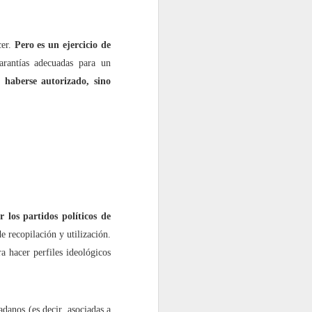
cer.
Pero es un ejercicio de
arantías adecuadas para un
ía
haberse autorizado, sino
a”?
 los partidos políticos de
e recopilación y utilización.
a hacer perfiles ideológicos
adanos (es decir, asociadas a