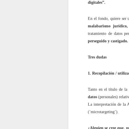
digitales”.
2022.06.10
¿Cómo i
En el fondo, quiere ser 
2022.06.17
"Intimi
malabarismo jurídico
tratamiento de datos pe
2022.06.24
Este ar
perseguido y castigado.
julio
Tres dudas
2022.07.01
¿Por q
1. Recopilación / utiliz
2022.07.08
El Dere
Tanto en el título de l
2022.07.15
¿Quiéne
datos
(personales) relativ
La interpretación de la 
2022.07.22
¿Hasta
(‘microtargeting’).
2022.07.29
¿Instal
¿Alguien se cree que, p