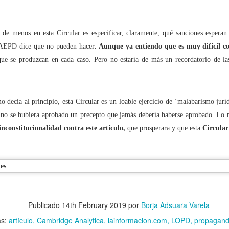
é lo llaman “moderación de contenidos” cuando quieren decir “censur
de menos en esta Circular es especificar, claramente, qué sanciones esperan 
 AEPD dice que no pueden hacer
. Aunque ya entiendo que es muy difícil c
 que se produzcan en cada caso. Pero no estaría de más un recordatorio de l
Sociales, ¿pagarías ocho dólares por poder conversar en ‘modo mode
controlará la ‘desinformación’ y el ‘discurso del odio’ en Internet?
o decía al principio, esta Circular es un loable ejercicio de ‘malabarismo jur
enganza': Otro efecto contradictorio de la Ley del "solo sí es sí"
i no se hubiera aprobado un precepto que jamás debería haberse aprobado. Lo m
inconstitucionalidad contra este artículo,
que prosperara y que esta
Circular
itar que tu hijo sea un ciberdelincuente
n se prohibirán los anuncios en los que aparece solo gente guapa!
Publicado
14th February 2019
por
Borja Adsuara Varela
 con 'venirse arriba', no prometas cosas que no puedes cumplir
as:
artículo
Cambridge Analytica
lainformacion.com
LOPD
propaganda