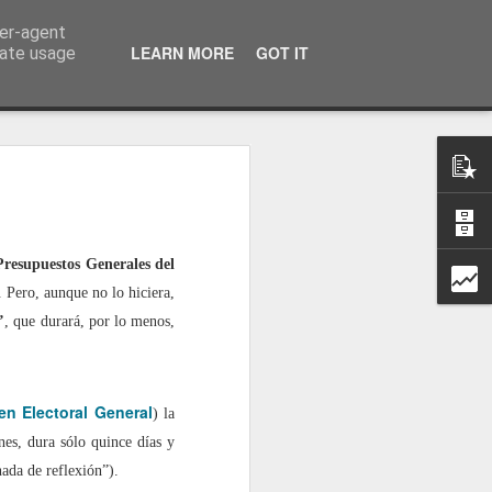
ser-agent
a información
LEARN MORE
GOT IT
rate usage
resupuestos Generales del
. Pero, aunque no lo hiciera,
’
, que durará, por lo menos,
en Electoral General
) la
nes, dura sólo quince días y
nada de reflexión”).