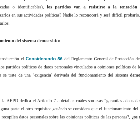
ficadas o identificables),
los partidos van a resistirse a la tentación
zarlos en sus actividades políticas? Nadie lo reconocerá y será difícil probarl
arlos.
últimos 10 años los ciberdelitos (conocidos) aumentaron un 613,5%
nidad de los ciberdelitos (conocidos) en España es del 99,5%
amiento del sistema democrático
, los paparazzi y la Ley del 'sólo sí es sí'
Considerando 56
ntroducción el
del Reglamento General de Protección d
los partidos políticos de datos personales vinculados a opiniones políticas de 
o en el ‘metaverso’ es una infidelidad o un ‘metabeso’?
e se trate de una ‘exigencia’ derivada del funcionamiento del sistema
demo
n secuestrado… mi Libertad de Expresión!
e la AEPD dedica el Artículo 7 a detallar cuáles son esas “garantías adecuad
nguna parte el otro requisito: ¿cuándo se considera que el funcionamiento del
ociales: Libertad con ira
s recopilen datos personales sobre las opiniones políticas de las personas?
, ¿se
o mismo citar que incitar