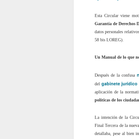
2022.02.18
¿Cómo l
Esta Circular viene mot
Garantía de Derechos D
2022.02.25
La gue
datos personales relativo
58 bis LOREG).
mayo
Un Manual de lo que n
2022.05.06
Siete p
2022.05.13
El futu
Después de la confusa
gabinete jurídico
del
2022.05.20
Dificul
aplicación de la normati
políticas de los ciudada
2022.05.27
Mes de
La intención de la Circu
junio
Final Tercera de la nue
detallaba, pese al bien 
2022.06.03
Educaci