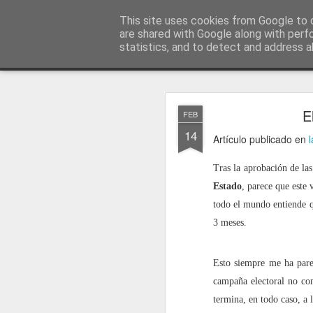
menos tecnología y más pedagog
This site uses cookies from Google to d
are shared with Google along with perf
statistics, and to detect and address a
Classic
posts
sobre mí
temas
conferencias
vídeos
#no
JAN
E
FEB
1
14
Artículo publicado en
Tras la aprobación de la
Estado
, parece que este 
todo el mundo entiende qu
3 meses.
Esto siempre me ha pare
campaña electoral no com
termina, en todo caso, a 