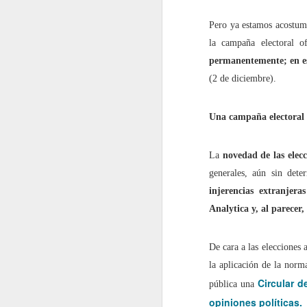
Pero ya estamos acostum
En 2022 publiqué un to
la campaña electoral o
permanentemente; en es
enero
(2 de diciembre).
2022.01.07
Los Re
Una campaña electoral 
2022.01.14
Mariló 
La
novedad de las elecc
2022.01.21
¿Qué es
generales, aún sin dete
injerencias extranjer
2022.01.28
30 año
Analytica y, al parecer, 
febrero
De cara a las elecciones
la aplicación de la norm
2022.02.04
Las Car
Circular d
pública una
opiniones políticas.
2022.02.11
El reve