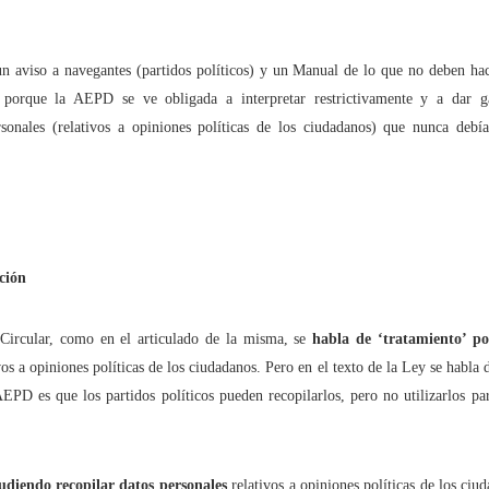
mpedir el fácil acceso de los menores al 'porno' online?
un aviso a navegantes (partidos políticos) y un Manual de lo que no deben ha
dad" no es sólo una serie. Es una terrible realidad
,
porque la AEPD se ve obligada a interpretar restrictivamente y a dar g
rsonales (relativos a opiniones políticas de los ciudadanos) que nunca deb
tículo se ha escrito con ayuda de la Inteligencia Artificial
ué lo llaman “moderación de contenidos” cuando quieren decir “censur
ación
cho está para resolver problemas, no para crearlos
a Circular, como en el articulado de la misma, se
habla de ‘tratamiento’ por
s -y cómo- protegen a nuestros hijos en las plataformas digitales?
os a opiniones políticas de los ciudadanos. Pero en el texto de la Ley se habla d
AEPD es que los partidos políticos pueden recopilarlos, pero no utilizarlos par
 dónde puede 'espiarnos' Hacienda legalmente?
aciones eléctricas domésticas o aparatos electrodomésticos?
udiendo recopilar datos personales
relativos a opiniones políticas de los ciud