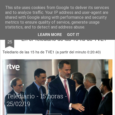
menos tecnología y más pedagogía
conceptos y reflexiones sobre la sociedad de la información
This site uses cookies from Google to deliver its services
and to analyze traffic. Your IP address and user-agent are
Pages
shared with Google along with performance and security
metrics to ensure quality of service, generate usage
statistics, and to detect and address abuse.
FEB
LEARN MORE
GOT IT
En el Telediario de las 15 hs de TVE1
25
Telediario de las 15 hs de TVE1 (a partir del minuto 0:20:40)