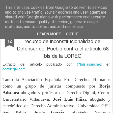
menos tecnología y más pedagogía
conceptos y reflexiones sobre la sociedad de la información
This site uses cookies from Google to deliver its services
and to analyze traffic. Your IP address and user-agent are
Pages
shared with Google along with performance and security
metrics to ensure quality of service, generate usage
statistics, and to detect and address abuse.
El Constitucional admite a trámite el
MAR
LEARN MORE
GOT IT
recurso de inconstitucionalidad del
12
Defensor del Pueblo contra el artículo 58
bis de la LOREG
Extracto del artículo publicado por
@luisjasanchez
en
confilegal.com
Tanto la Asociación Española Pro Derechos Humanos
como un grupo de juristas compuesto por
Borja
Adsuara
abogado y profesor de Derecho Digital, Centro
Universitario Villanueva;
José Luis Piñar,
abogado y
catedrático de Derecho Administrativo, Universidad CEU
San Pablo;
Jorge García
, abogado, Secuoya