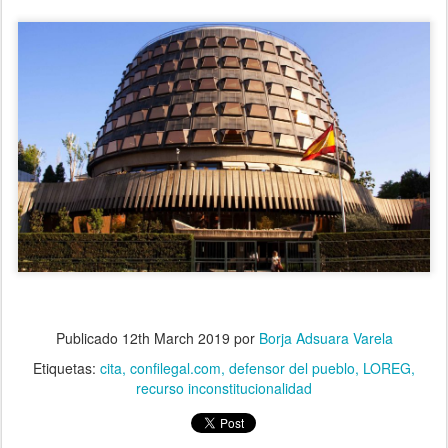
Publicado
12th March 2019
por
Borja Adsuara Varela
Etiquetas:
cita
confilegal.com
defensor del pueblo
LOREG
recurso inconstitucionalidad