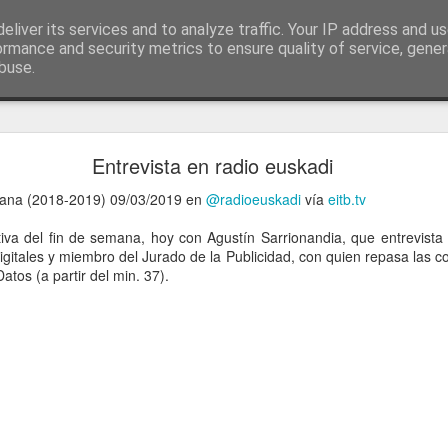
ía
eliver its services and to analyze traffic. Your IP address and u
conceptos y reflexiones sobre la sociedad de l
ormance and security metrics to ensure quality of service, gene
buse.
ticiasTIC
#humorTIC
Mis artículos de 2022 en lainformación.com
Entrevista en radio euskadi
emana (2018-2019) 09/03/2019 en
@radioeuskadi
vía
eitb.tv
tiva del fin de semana, hoy con Agustín Sarrionandia, que entrevista
igitales y miembro del Jurado de la Publicidad, con quien repasa las 
atos (a partir del min. 37).