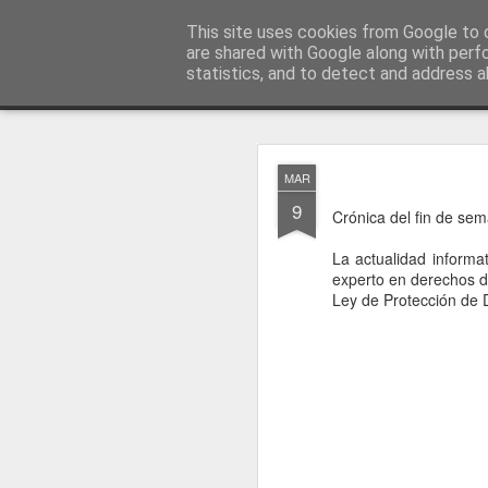
menos tecnología y más pedagog
This site uses cookies from Google to d
are shared with Google along with perf
statistics, and to detect and address a
Classic
posts
sobre mí
temas
conferencias
vídeos
#no
JAN
MAR
1
9
Crónica del fin de s
La actualidad informa
experto en derechos d
Ley de Protección de D