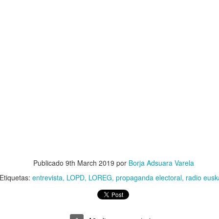
tal de
37 artículos
en lainformacion.com:
yes Magos te han traído Titanio para este año
Montero tiene razón, en la vía civil, ¿Y en la penal y administrativa?
 un adjunto a la presidencia de la AEPD y para qué sirve?
s de Protección de Datos en España
Publicado
9th March 2019
por
Borja Adsuara Varela
Etiquetas:
entrevista
LOPD
LOREG
propaganda electoral
radio eusk
tas de Derechos Digitales y la exclusión de las personas mayores
rso perverso del metaverso: ciberdelitos e identificabilidad