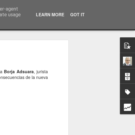
ser-agent
a información
LEARN MORE
GOT IT
rate usage
 a
Borja Adsuara
, jurista
consecuencias de la nueva