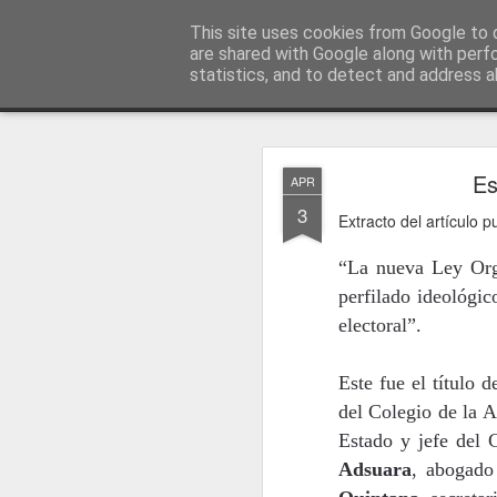
menos tecnología y más pedagog
This site uses cookies from Google to d
are shared with Google along with perf
statistics, and to detect and address a
Classic
posts
sobre mí
temas
conferencias
vídeos
#no
JAN
Es
APR
1
3
Extracto del artículo 
“La nueva Ley Org
perfilado ideológic
electoral”.
Este fue el título 
del Colegio de la 
Estado y jefe del 
Adsuara
, abogado