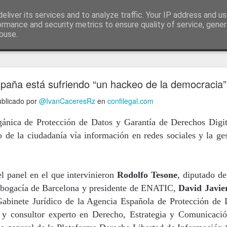
ía
eliver its services and to analyze traffic. Your IP address and u
conceptos y reflexiones sobre la sociedad de l
ormance and security metrics to ensure quality of service, gene
buse.
ticiasTIC
#humorTIC
Mis artículos de 2022 en lainformación.com
paña está sufriendo “un hackeo de la democracia”
publicado por
@IvanCaceresRz
en
confilegal.com
ánica de Protección de Datos y Garantía de Derechos Dig
o de la ciudadanía vía información en redes sociales y la g
del panel en el que intervinieron
Rodolfo Tesone
, diputado d
Abogacía de Barcelona y presidente de ENATIC,
David Javie
Gabinete Jurídico de la Agencia Española de Protección d
 y consultor experto en Derecho, Estrategia y Comunicaci