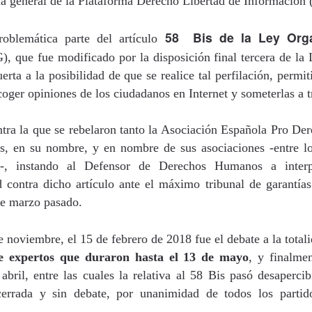
ria general de la Plataforma Derecho Libertad de Información
58 Bis de la Ley Org
tal de
37 artículos
en lainformacion.com:
roblemática parte del artículo
 que fue modificado por la disposición final tercera de 
erta a la posibilidad de que se realice tal perfilación, permi
coger opiniones de los ciudadanos en Internet y someterlas a t
yes Magos te han traído Titanio para este año
ntra la que se rebelaron tanto la Asociación Española Pro 
Montero tiene razón, en la vía civil, ¿Y en la penal y administrativa?
as, en su nombre, y en nombre de sus asociaciones -entre l
-, instando al Defensor de Derechos Humanos a inter
 un adjunto a la presidencia de la AEPD y para qué sirve?
ad contra dicho artículo ante el máximo tribunal de garantía
de marzo pasado.
s de Protección de Datos en España
e noviembre, el 15 de febrero de 2018 fue el debate a la total
e expertos que duraron hasta el 13 de mayo
, y finalme
tas de Derechos Digitales y la exclusión de las personas mayores
abril, entre las cuales la relativa al 58 Bis pasó desaperci
errada y sin debate, por unanimidad de todos los partido
rso perverso del metaverso: ciberdelitos e identificabilidad