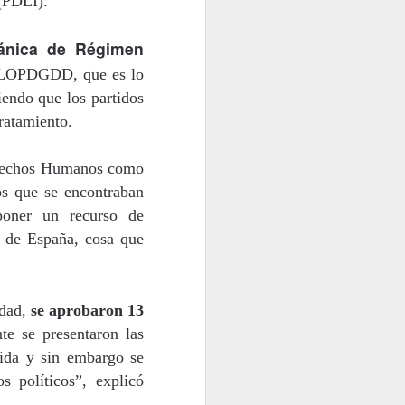
 (PDLI).
ánica de Régimen
la LOPDGDD, que es lo
tiendo que los partidos
ratamiento.
Derechos Humanos como
os que se encontraban
poner un recurso de
s de España, cosa que
idad,
se aprobaron 13
nte se presentaron las
bida y sin embargo se
s políticos”, explicó