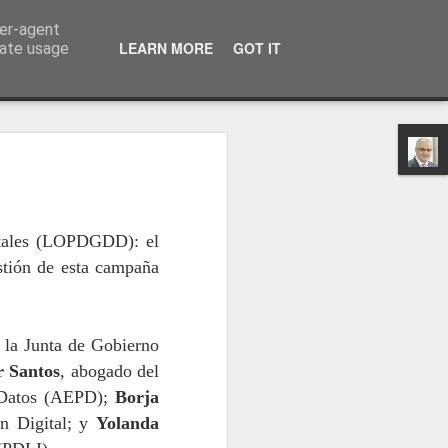
ser-agent
a información
LEARN MORE
GOT IT
rate usage
itales (LOPDGDD): el
estión de esta campaña
e la Junta de Gobierno
r Santos
, abogado del
e Datos (AEPD);
Borja
ón Digital; y
Yolanda