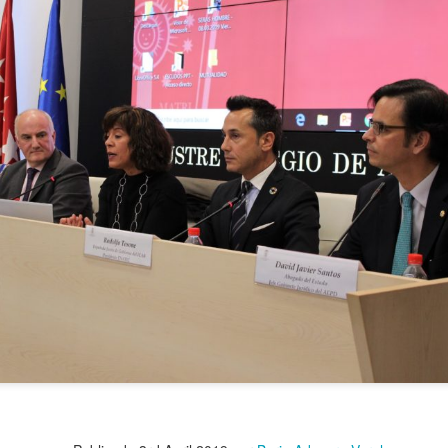
mpedir el fácil acceso de los menores al 'porno' online?
dad" no es sólo una serie. Es una terrible realidad
tículo se ha escrito con ayuda de la Inteligencia Artificial
ué lo llaman “moderación de contenidos” cuando quieren decir “censur
cho está para resolver problemas, no para crearlos
s -y cómo- protegen a nuestros hijos en las plataformas digitales?
 dónde puede 'espiarnos' Hacienda legalmente?
aciones eléctricas domésticas o aparatos electrodomésticos?