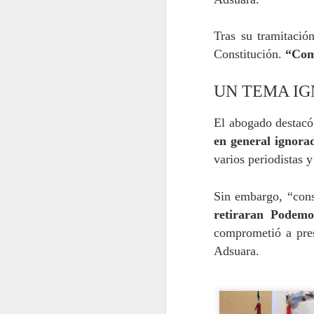
2022.02.18
¿Cómo l
Tras su tramitació
Constitución.
“Com
2022.02.25
La gue
UN TEMA IG
mayo
El abogado destacó
2022.05.06
Siete p
en general ignora
varios periodistas y
2022.05.13
El futu
Sin embargo, “cons
2022.05.20
Dificul
retiraran Podem
comprometió a pres
2022.05.27
Mes de
Adsuara.
junio
2022.06.03
Educaci