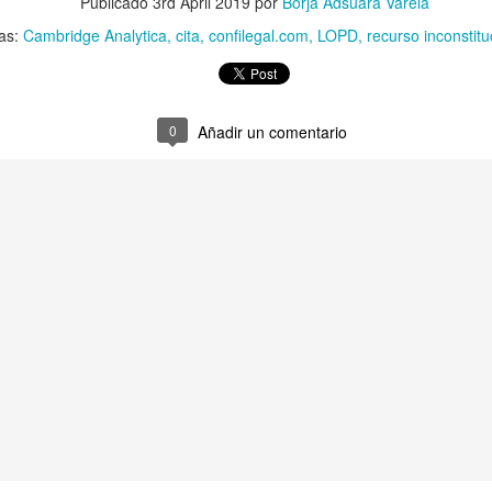
Publicado
3rd April 2019
por
Borja Adsuara Varela
tas:
Cambridge Analytica
cita
confilegal.com
LOPD
recurso inconstitu
últimos 10 años los ciberdelitos (conocidos) aumentaron un 613,5%
0
Añadir un comentario
nidad de los ciberdelitos (conocidos) en España es del 99,5%
, los paparazzi y la Ley del 'sólo sí es sí'
o en el ‘metaverso’ es una infidelidad o un ‘metabeso’?
n secuestrado… mi Libertad de Expresión!
ociales: Libertad con ira
o mismo citar que incitar