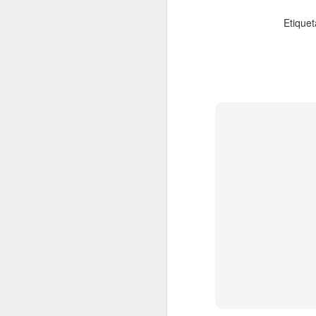
septiembre
Etique
2022.09.02
En los 
2022.09.09
La impu
2022.09.23
Shakira
2022.09.30
¿Un bes
octubre
2022.10.07
¡Me ha
2022.10.14
Redes s
2022.10.21
No es l