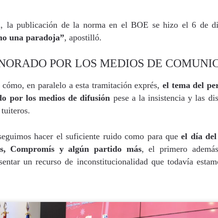
uchar contra las cláusulas abusivas de las plataformas digitales?
n, la publicación de la norma en el BOE se hizo el 6 de di
o una paradoja”
, apostilló.
rra que no se ve ¿Estamos preparados para una ‘guerra híbrida’?
NORADO POR LOS MEDIOS DE COMUNI
 cómo, en paralelo a esta tramitación exprés,
el tema del per
istas legales y cinco conclusiones para aclararse con Pegasus
do por los medios de difusión
pese a la insistencia y las di
 tuiteros.
ro de Internet pasa por la cogobernanza
eguimos hacer el suficiente ruido como para que
el día de
tar el 'derecho al olvido' cuesta 10 millones de euros
os, Compromís y algún partido más
, el primero además
entar un recurso de inconstitucionalidad que todavía estamo
 mayo, mes de primeras comuniones… de bicis y móviles
ón en valores’ vs. ‘tiranía del clic’