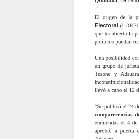
Quintana
, secreta
En 2022 publiqué un to
El origen de la p
Electoral
(LOREG),
enero
que ha abierto la pu
políticos puedan re
2022.01.07
Los Re
Una posibilidad co
2022.01.14
Mariló 
un grupo de jurist
Tesone y Adsuara
2022.01.21
¿Qué es
inconstitucionalid
llevó a cabo el 12 
2022.01.28
30 año
“Se publicó el 24 d
febrero
comparecencias d
2022.02.04
Las Car
enmiendas el 4 de 
aprobó, a puerta c
2022.02.11
El reve
Adsuara.