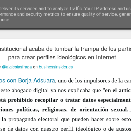
ía
eliver its services and to analyze traffic. Your IP address and u
conceptos y reflexiones sobre la sociedad de l
ormance and security metrics to ensure quality of service, gene
buse.
ticiasTIC
#humorTIC
Mis artículos de 2022 en lainformación.com
nstitucional acaba de tumbar la trampa de los parti
para crear perfiles ideológicos en Internet
de
@aiglesiasfraga
en
businessinsider.es
s con Borja Adsuara
, uno de los impulsores de la c
, este abogado digital ya nos explicaba que "
en el artí
stá prohibido recopilar o tratar datos especialmen
iones políticas, religiosas, de orientación sexual.
 la propaganda electoral que pueden hacer sobre esto,
e de datos con nuestro perfil ideológico o de gusto