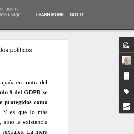
ser-agent
a información
LEARN MORE
GOT IT
rate usage
dos políticos
ampaña en contra del
culo 9 del GDPR se
te protegidos como
.. Y es que lo más
 sino la existencia
s sexuales. La mera