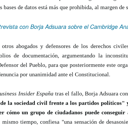
as bases de datos está más que prohibida, al margen de 
tal de
37 artículos
en lainformacion.com:
trevista con Borja Adsuara sobre el Cambridge Ana
yes Magos te han traído Titanio para este año
 otros abogados y defensores de los derechos civile
lios de documentación, argumentando la inconstitu
Montero tiene razón, en la vía civil, ¿Y en la penal y administrativa?
Defensor del Pueblo, para que posteriormente este orga
 un adjunto a la presidencia de la AEPD y para qué sirve?
enuncia por unanimidad ante el Constitucional.
s de Protección de Datos en España
usiness Insider España
tras el fallo, Borja Adsuara con
de la sociedad civil frente a los partidos políticos
ver cómo un grupo de ciudadanos puede conseguir
tas de Derechos Digitales y la exclusión de las personas mayores
al mismo tiempo, confiesa "una sensación de desasosi
rso perverso del metaverso: ciberdelitos e identificabilidad