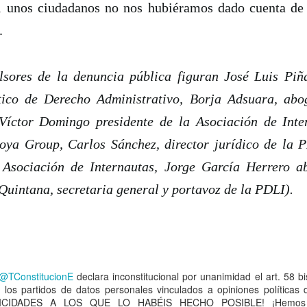
i unos ciudadanos no nos hubiéramos dado cuenta de 
.
uchar contra las cláusulas abusivas de las plataformas digitales?
rra que no se ve ¿Estamos preparados para una ‘guerra híbrida’?
lsores de la denuncia pública figuran José Luis Piña
ico de Derecho Administrativo, Borja Adsuara, abo
 Víctor Domingo presidente de la Asociación de Inte
istas legales y cinco conclusiones para aclararse con Pegasus
ya Group, Carlos Sánchez, director jurídico de la 
ro de Internet pasa por la cogobernanza
a Asociación de Internautas, Jorge García Herrero 
uintana, secretaria general y portavoz de la PDLI).
tar el 'derecho al olvido' cuesta 10 millones de euros
 mayo, mes de primeras comuniones… de bicis y móviles
@TConstitucionE
declara inconstitucional por unanimidad el art. 58 b
r los partidos de datos personales vinculados a opiniones políticas 
ón en valores’ vs. ‘tiranía del clic’
ICIDADES A LOS QUE LO HABÉIS HECHO POSIBLE! ¡Hemos g