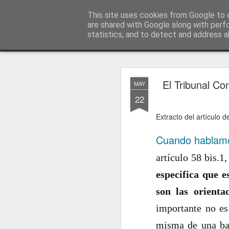
menos tecnología y más pedagog
This site uses cookies from Google to d
are shared with Google along with perf
statistics, and to detect and address a
Classic
posts
sobre mí
temas
conferencias
vídeos
#no
JAN
El Tribunal Co
MAY
1
22
Extracto del artículo 
Cuando hablamo
artículo 58 bis.1
especifica que e
son las orientac
importante no es
misma de una bas