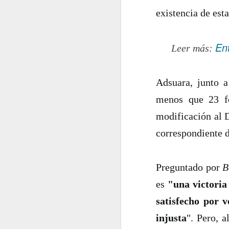
existencia de est
En 2022 publiqué un to
En
Leer más:
enero
2022.01.07
Los Re
Adsuara, junto a
menos que 23 fo
2022.01.14
Mariló 
modificación al 
2022.01.21
¿Qué es
correspondiente d
2022.01.28
30 año
Preguntado por
B
febrero
es
"una victoria 
satisfecho por 
2022.02.04
Las Car
injusta
". Pero, 
2022.02.11
El reve