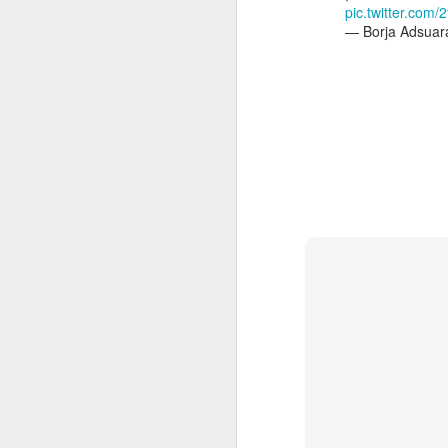
pic.twitter.co
— Borja Adsuar
2022.06.10
¿Cómo i
2022.06.17
"Intimi
2022.06.24
Este ar
julio
2022.07.01
¿Por q
2022.07.08
El Dere
2022.07.15
¿Quiéne
2022.07.22
¿Hasta
2022.07.29
¿Instal