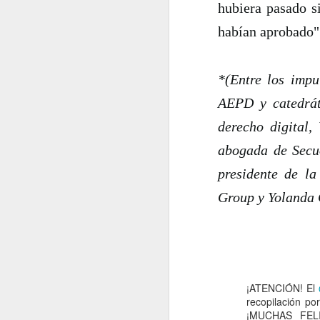
hubiera pasado s
habían aprobado"
2022.02.18
¿Cómo l
2022.02.25
La gue
*(Entre los impu
mayo
AEPD y catedrát
derecho digital,
2022.05.06
Siete p
abogada de Secuo
2022.05.13
El futu
presidente de l
Group y Yolanda Q
2022.05.20
Dificul
2022.05.27
Mes de
junio
¡ATENCIÓN! El
recopilación po
2022.06.03
Educaci
¡MUCHAS FEL