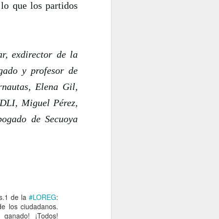
lo que los partidos
r, exdirector de la
gado y profesor de
rnautas, Elena Gil,
PDLI, Miguel Pérez,
abogado de Secuoya
is.1 de la
#LOREG
:
de los ciudadanos.
anado! ¡Todos!