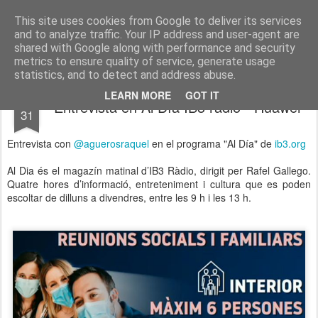
menos tecnología y más pedagogía
conceptos y reflexiones sobre la sociedad de la información
This site uses cookies from Google to deliver its services
and to analyze traffic. Your IP address and user-agent are
Pages
shared with Google along with performance and security
metrics to ensure quality of service, generate usage
statistics, and to detect and address abuse.
MAY
LEARN MORE
GOT IT
Entrevista en Al Día IB3 radio - Huawei
31
Entrevista con
@aguerosraquel
en el programa "Al Día" de
ib3.org
Al Dia és el magazín matinal d’IB3 Ràdio, dirigit per Rafel Gallego.
Quatre hores d’informació, entreteniment i cultura que es poden
escoltar de dilluns a divendres, entre les 9 h i les 13 h.