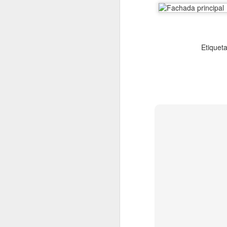
En 2022 publiqué un to
Etiquet
enero
2022.01.07
Los Re
2022.01.14
Mariló 
2022.01.21
¿Qué es
2022.01.28
30 año
febrero
2022.02.04
Las Car
2022.02.11
El reve