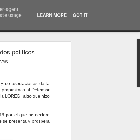
ser-agent
a información
LEARN MORE
GOT IT
rate usage
dos políticos
cas
 y de asociaciones de la
, propusimos al Defensor
e la LOREG, algo que hizo
19 por el que se declara
que se presenta y prospera