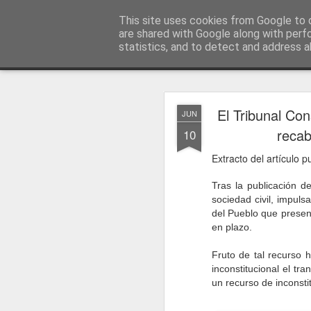
menos tecnología y más pedagog
This site uses cookies from Google to d
are shared with Google along with perf
statistics, and to detect and address a
Classic
posts
sobre mí
temas
conferencias
vídeos
#no
JAN
El Tribunal Con
JUN
1
recab
10
Extracto del artículo 
Tras la publicación 
sociedad civil, impul
del Pueblo que present
en plazo.
Fruto de tal recurso 
inconstitucional el tr
un recurso de inconst