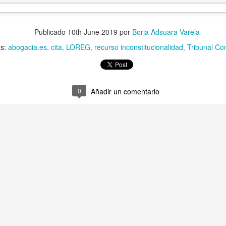
tal de
37 artículos
en lainformacion.com:
Publicado
10th June 2019
por
Borja Adsuara Varela
as:
abogacia.es
cita
LOREG
recurso inconstitucionalidad
Tribunal Con
yes Magos te han traído Titanio para este año
0
Añadir un comentario
Montero tiene razón, en la vía civil, ¿Y en la penal y administrativa?
 un adjunto a la presidencia de la AEPD y para qué sirve?
s de Protección de Datos en España
tas de Derechos Digitales y la exclusión de las personas mayores
rso perverso del metaverso: ciberdelitos e identificabilidad