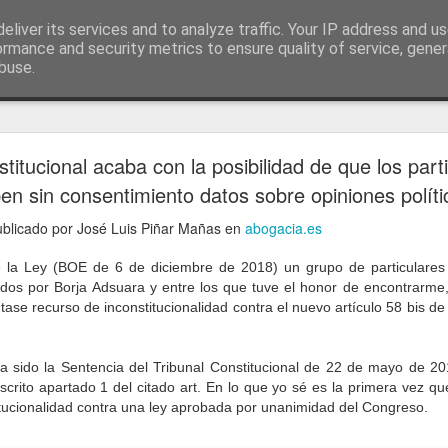
ía
eliver its services and to analyze traffic. Your IP address and u
conceptos y reflexiones sobre la sociedad de l
ormance and security metrics to ensure quality of service, gene
buse.
ticiasTIC
#humorTIC
Mis artículos de 2022 en lainformación.com
stitucional acaba con la posibilidad de que los parti
en sin consentimiento datos sobre opiniones políti
publicado por José Luis Piñar Mañas en
abogacia.es
de la Ley (BOE de 6 de diciembre de 2018) un grupo de particulares
sados por Borja Adsuara y entre los que tuve el honor de encontrarme
ase recurso de inconstitucionalidad contra el nuevo artículo 58 bis d
ha sido la Sentencia del Tribunal Constitucional de 22 de mayo de 20
anscrito apartado 1 del citado art. En lo que yo sé es la primera vez 
itucionalidad contra una ley aprobada por unanimidad del Congreso.