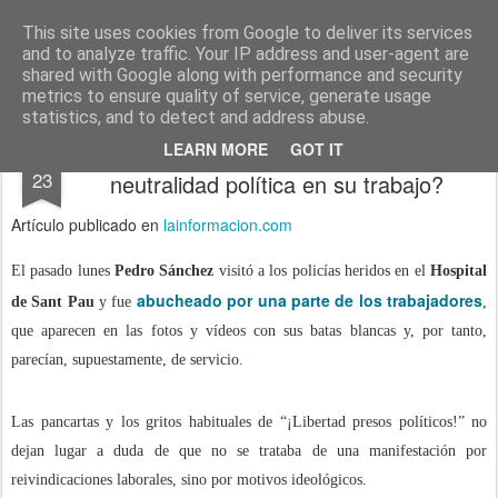
menos tecnología y más pedagogía
conceptos y reflexiones sobre la sociedad de la información
This site uses cookies from Google to deliver its services
and to analyze traffic. Your IP address and user-agent are
Pages
shared with Google along with performance and security
metrics to ensure quality of service, generate usage
statistics, and to detect and address abuse.
¿Deben guardar los empleados públicos
OCT
LEARN MORE
GOT IT
23
neutralidad política en su trabajo?
Artículo publicado en
lainformacion.com
El pasado lunes
Pedro Sánchez
visitó a los policías heridos en el
Hospital
abucheado por una parte de los trabajadores
de Sant Pau
y fue
,
que aparecen en las fotos y vídeos con sus batas blancas y, por tanto,
parecían, supuestamente, de servicio.
Las pancartas y los gritos habituales de “¡Libertad presos políticos!” no
dejan lugar a duda de que no se trataba de una manifestación por
reivindicaciones laborales, sino por motivos ideológicos.