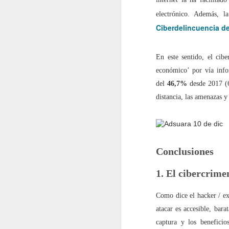
electrónico. Además, la
2022.06.10
¿Cómo i
Ciberdelincuencia d
2022.06.17
"Intimi
En este sentido, el cibe
2022.06.24
Este ar
económico’ por vía info
del
46,7%
desde 2017 (
julio
distancia, las amenazas y
2022.07.01
¿Por q
2022.07.08
El Dere
Conclusiones
2022.07.15
¿Quiéne
1. El cibercrime
2022.07.22
¿Hasta
Como dice el hacker / e
atacar es accesible, bara
2022.07.29
¿Instal
captura y los benefici