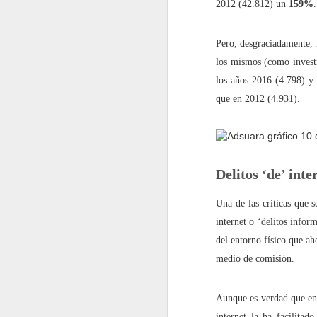
2012 (42.812) un
159%
.
2022.02.18
¿Cómo l
Pero, desgraciadamente, 
los mismos (como invest
2022.02.25
La gue
los años 2016 (4.798) y 
mayo
que en 2012 (4.931).
2022.05.06
Siete p
2022.05.13
El futu
Delitos ‘de’ inte
2022.05.20
Dificul
Una de las críticas que s
internet o ‘delitos inform
2022.05.27
Mes de
del entorno físico que a
medio de comisión.
junio
Aunque es verdad que en 
2022.06.03
Educaci
internet la ha facilita