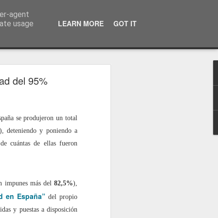
ser-agent
a información
LEARN MORE
GOT IT
rate usage
dad del 95%
spaña se produjeron un total
), deteniendo y poniendo a
 de cuántas de ellas fueron
dan impunes más del
82,5%
),
ad en España”
del propio
idas y puestas a disposición