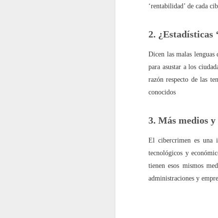
‘rentabilidad’ de cada cib
septiembre
2. ¿Estadísticas 
2022.09.02
En los 
Dicen las malas lenguas 
2022.09.09
La impu
para asustar a los ciuda
razón respecto de las ten
2022.09.23
Shakira
conocidos
2022.09.30
¿Un bes
3. Más medios y
octubre
El cibercrimen es una 
tecnológicos y económic
2022.10.07
¡Me ha
tienen esos mismos medio
administraciones y empre
2022.10.14
Redes s
2022.10.21
No es l