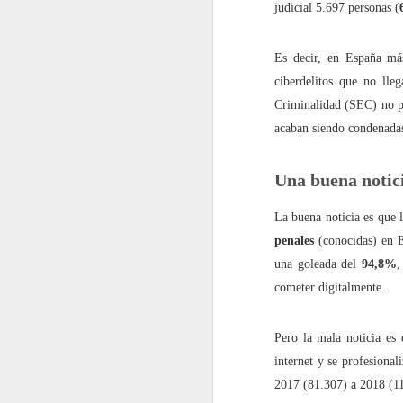
judicial 5.697 personas (
En 2022 publiqué un to
Es decir, en España m
ciberdelitos que no lle
enero
Criminalidad (SEC) no pa
acaban siendo condenada
2022.01.07
Los Re
2022.01.14
Mariló 
Una buena notic
La buena noticia es que
2022.01.21
¿Qué es
penales
(conocidas) en E
2022.01.28
30 año
una goleada del
94,8%
,
cometer digitalmente.
febrero
Pero la mala noticia es 
2022.02.04
Las Car
internet y se profesional
2017 (81.307) a 2018 (11
2022.02.11
El reve