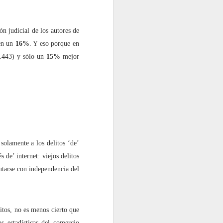
n judicial de los autores de
 en un
16%
. Y eso porque en
.443) y sólo un
15%
mejor
 solamente a los delitos ‘de’
s de’ internet: viejos delitos
utarse con independencia del
itos, no es menos cierto que
s estadísticas del comercio