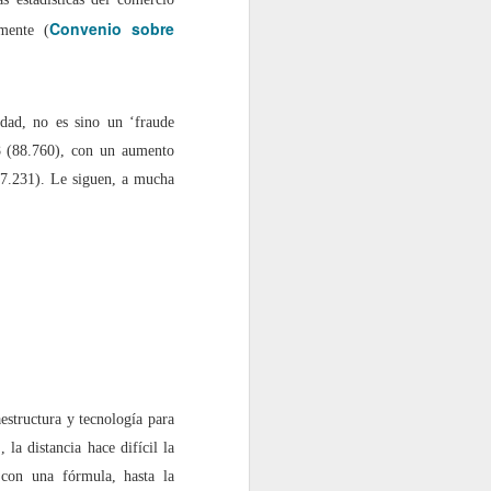
Convenio sobre
lmente (
idad, no es sino un ‘fraude
8 (88.760), con un aumento
7.231). Le siguen, a mucha
a”?
raestructura y tecnología para
 la distancia hace difícil la
 con una fórmula, hasta la