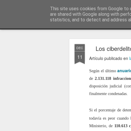
menos tecnología y más pedagog
This site uses cookies from Google to d
are shared with Google along with perf
statistics, and to detect and address a
Classic
posts
sobre mí
temas
conferencias
vídeos
#no
JAN
Los ciberdel
DEC
1
11
Artículo publicado en
anuari
Según el último
de
2.131.118 infraccio
disposición judicial (c
finalmente condenadas.
Si el porcentaje de dete
todavía es peor cuando 
Ministerio, de
110.613 c