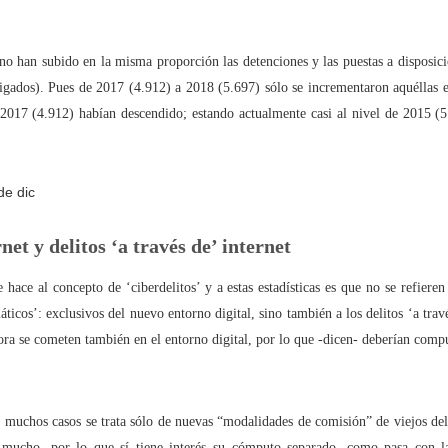
uchar contra las cláusulas abusivas de las plataformas digitales?
no han subido en la misma proporción las detenciones y las puestas a disposició
igados). Pues de 2017 (4.912) a 2018 (5.697) sólo se incrementaron aquéllas
rra que no se ve ¿Estamos preparados para una ‘guerra híbrida’?
2017 (4.912) habían descendido; estando actualmente casi al nivel de 2015 (5
istas legales y cinco conclusiones para aclararse con Pegasus
ro de Internet pasa por la cogobernanza
rnet y delitos ‘a través de’ internet
tar el 'derecho al olvido' cuesta 10 millones de euros
e hace al concepto de ‘ciberdelitos’ y a estas estadísticas es que no se refieren
áticos’: exclusivos del nuevo entorno digital, sino también a los delitos ‘a travé
 mayo, mes de primeras comuniones… de bicis y móviles
hora se cometen también en el entorno digital, por lo que -dicen- deberían comp
muchos casos se trata sólo de nuevas “modalidades de comisión” de viejos del
ón en valores’ vs. ‘tiranía del clic’
do mucho, por lo que sí tiene interés su cómputo separado, como pasa con la