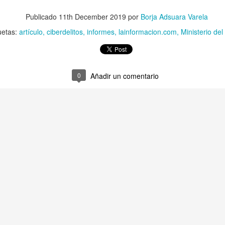
é lo llaman “moderación de contenidos” cuando quieren decir “censur
Publicado
11th December 2019
por
Borja Adsuara Varela
uetas:
artículo
ciberdelitos
informes
lainformacion.com
Ministerio del 
Sociales, ¿pagarías ocho dólares por poder conversar en ‘modo mode
0
Añadir un comentario
controlará la ‘desinformación’ y el ‘discurso del odio’ en Internet?
enganza': Otro efecto contradictorio de la Ley del "solo sí es sí"
itar que tu hijo sea un ciberdelincuente
n se prohibirán los anuncios en los que aparece solo gente guapa!
 con 'venirse arriba', no prometas cosas que no puedes cumplir