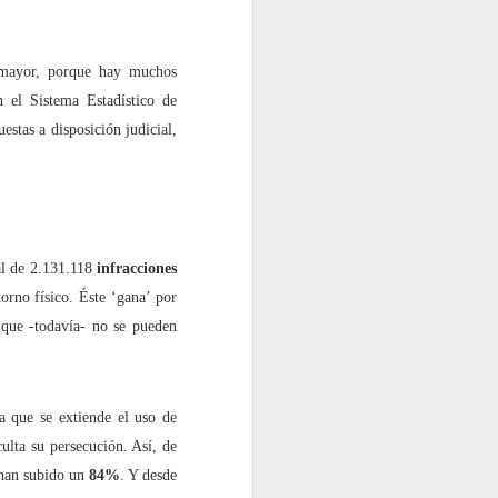
s mayor, porque hay muchos
 el Sistema Estadístico de
stas a disposición judicial,
al de 2.131.118
infracciones
orno físico. Éste ‘gana’ por
, que -todavía- no se pueden
a que se extiende el uso de
culta su persecución. Así, de
 han subido un
84%
. Y desde