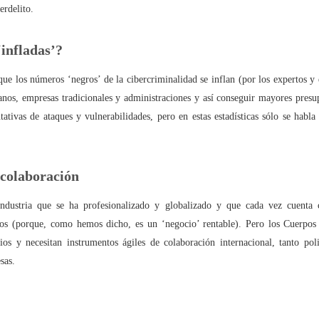
erdelito.
‘infladas’?
últimos 10 años los ciberdelitos (conocidos) aumentaron un 613,5%
que los números ‘negros’ de la cibercriminalidad se inflan (por los expertos y
nidad de los ciberdelitos (conocidos) en España es del 99,5%
danos, empresas tradicionales y administraciones y así conseguir mayores pres
tativas de ataques y vulnerabilidades, pero en estas estadísticas sólo se habla
, los paparazzi y la Ley del 'sólo sí es sí'
o en el ‘metaverso’ es una infidelidad o un ‘metabeso’?
 colaboración
industria que se ha profesionalizado y globalizado y que cada vez cuent
os (porque, como hemos dicho, es un ‘negocio’ rentable). Pero los Cuerpos
n secuestrado… mi Libertad de Expresión!
s y necesitan instrumentos ágiles de colaboración internacional, tanto poli
sas.
ociales: Libertad con ira
o mismo citar que incitar