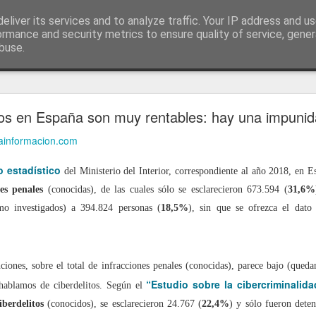
ía
eliver its services and to analyze traffic. Your IP address and u
conceptos y reflexiones sobre la sociedad de l
ormance and security metrics to ensure quality of service, gene
buse.
ticiasTIC
#humorTIC
Mis artículos de 2022 en lainformación.com
itos en España son muy rentables: hay una impuni
lainformacion.com
o estadístico
del Ministerio del Interior, correspondiente al año 2018, en E
nes penales
(conocidas), de las cuales sólo se esclarecieron 673.594 (
31,6%
omo investigados) a 394.824 personas (
18,5%
), sin que se ofrezca el dato
nciones, sobre el total de infracciones penales (conocidas), parece bajo (que
“Estudio sobre la cibercriminalid
hablamos de ciberdelitos. Según el
iberdelitos
(conocidos), se esclarecieron 24.767 (
22,4%
) y sólo fueron deten