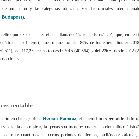
 denominación y las categorías utilizadas son las oficiales internaciona
mpedir el fácil acceso de los menores al 'porno' online?
e Budapest
).
dad" no es sólo una serie. Es una terrible realidad
rdelito por excelencia es el mal llamado ‘fraude informático’, que, en real
tículo se ha escrito con ayuda de la Inteligencia Artificial
rmática o por internet, que supone más del 80% de los ciberdelitos en 201
60.511), del
117,2%
respecto desde 2015 (40.864) y del
226%
desde 2012 (2
 coacciones.
ué lo llaman “moderación de contenidos” cuando quieren decir “censur
cho está para resolver problemas, no para crearlos
s -y cómo- protegen a nuestros hijos en las plataformas digitales?
n es rentable
 dónde puede 'espiarnos' Hacienda legalmente?
Román Ramírez
xperto en ciberseguridad
, el ciberdelito es
rentable
: la inf
ta y sencilla de emplear, las penas son menores que en la criminalidad ‘física’,
aciones eléctricas domésticas o aparatos electrodomésticos?
os son muy cuantiosos en cortos periodos de tiempo, pudiéndose calcular,