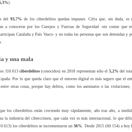
6,3%
).
tal de
37 artículos
en lainformacion.com:
ás del
93,7%
de los ciberdelitos quedan impunes. Cifra que, sin duda, e
gan a conocerse por los Cuerpos y Fuerzas de Seguridad -sin contar que en
rticipan Cataluña y País Vasco- y no todas las personas que son detenidas y pue
s.
yes Magos te han traído Titanio para este año
Montero tiene razón, en la vía civil, ¿Y en la penal y administrativa?
ia y una mala
 los 110.613
ciberdelitos
(conocidos) en 2018 representan sólo el
5,2%
del tot
 un adjunto a la presidencia de la AEPD y para qué sirve?
spaña. Por lo que queda claro que el entorno digital es más seguro que el ent
s de Protección de Datos en España
 entre otras cosas, porque hay delitos, como los asesinatos o las violaciones
que los ciberdelitos están creciendo muy rápidamente, año tras año, a medid
tas de Derechos Digitales y la exclusión de las personas mayores
iza la industria del cibercrimen, que cada vez es más internacional, lo que difi
0.613) los ciberdelitos se incrementaron un
36%
. Desde 2015 (60.154) a hoy
rso perverso del metaverso: ciberdelitos e identificabilidad